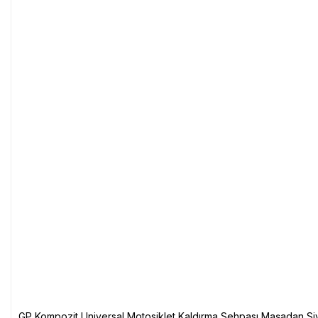
GP Kompozit Universal Motosiklet Kaldırma Sehpası Maşadan Si