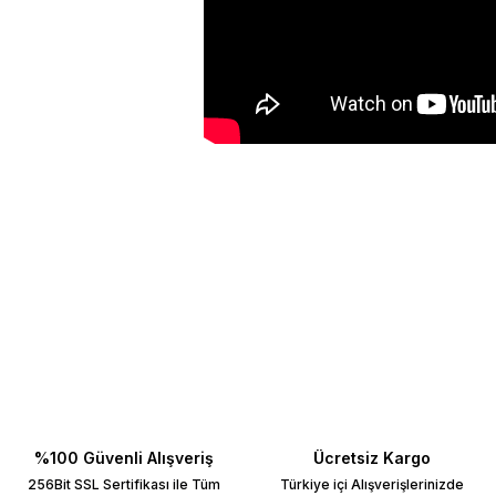
Bu ürünün fiyat bilgisi, resim, ürün açıklamalarında ve diğer konulard
Görüş ve önerileriniz için teşekkür ederiz.
Ürün resmi kalitesiz, bozuk veya görüntülenemiyor.
Ürün açıklamasında eksik bilgiler bulunuyor.
Ürün bilgilerinde hatalar bulunuyor.
Ürün fiyatı diğer sitelerden daha pahalı.
Bu ürüne benzer farklı alternatifler olmalı.
%100 Güvenli Alışveriş
Ücretsiz Kargo
256Bit SSL Sertifikası ile Tüm
Türkiye içi Alışverişlerinizde