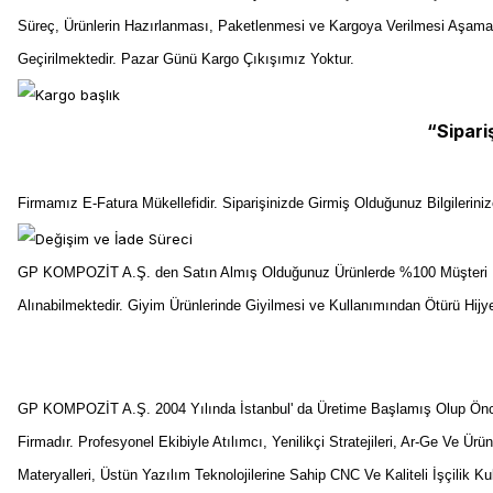
Süreç, Ürünlerin Hazırlanması, Paketlenmesi ve Kargoya Verilmesi Aşama
Geçirilmektedir. Pazar Günü Kargo Çıkışımız Yoktur.
“Sipari
Firmamız E-Fatura Mükellefidir. Siparişinizde Girmiş Olduğunuz Bilgilerin
GP KOMPOZİT A.Ş. den Satın Almış Olduğunuz Ürünlerde %100 Müşteri Me
Alınabilmektedir. Giyim Ürünlerinde Giyilmesi ve Kullanımından Ötürü Hij
GP KOMPOZİT A.Ş. 2004 Yılında İstanbul' da Üretime Başlamış Olup Önceli
Firmadır. Profesyonel Ekibiyle Atılımcı, Yenilikçi Stratejileri, Ar-Ge Ve Ürü
Materyalleri, Üstün Yazılım Teknolojilerine Sahip CNC Ve Kaliteli İşçilik K