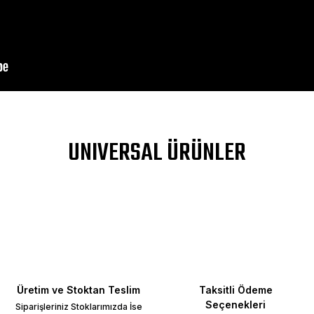
DIV>
a yetersiz gördüğünüz noktaları öneri formunu kullanarak tarafımıza ileteb
UNIVERSAL ÜRÜNLER
Bu ürüne ilk yorumu siz yapın!
Yorum Yaz
Üretim ve Stoktan Teslim
Taksitli Ödeme
Seçenekleri
Siparişleriniz Stoklarımızda İse