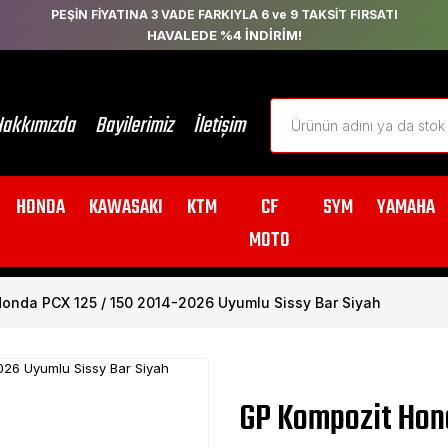
PEŞİN FİYATINA 3 VADE FARKIYLA 6 ve 9 TAKSİT FIRSATI
HAVALEDE %4 İNDİRİM!
akkımızda
Bayilerimiz
İletişim
HONDA
KAWASAKI
KTM
CF
SYM
YAMAHA
MOTO
onda PCX 125 / 150 2014-2026 Uyumlu Sissy Bar Siyah
GP Kompozit Hon