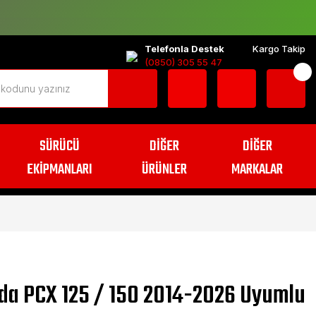
Telefonla Destek
Kargo Takip
(0850) 305 55 47
SÜRÜCÜ
DİĞER
DİĞER
EKİPMANLARI
ÜRÜNLER
MARKALAR
da PCX 125 / 150 2014-2026 Uyumlu