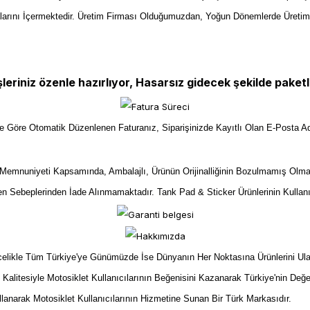
larını İçermektedir. Üretim Firması Olduğumuzdan, Yoğun Dönemlerde Üreti
şleriniz özenle hazırlıyor, Hasarsız gidecek şekilde paketl
ize Göre Otomatik Düzenlenen Faturanız, Siparişinizde Kayıtlı Olan E-Posta Ad
mnuniyeti Kapsamında, Ambalajlı, Ürünün Orijinalliğinin Bozulmamış Olma
yen Sebeplerinden İade Alınmamaktadır. Tank Pad & Sticker Ürünlerinin Kullan
kle Tüm Türkiye'ye Günümüzde İse Dünyanın Her Noktasına Ürünlerini Ulaştır
n Kalitesiyle Motosiklet Kullanıcılarının Beğenisini Kazanarak Türkiye'nin Değe
ullanarak Motosiklet Kullanıcılarının Hizmetine Sunan Bir Türk Markasıdır.