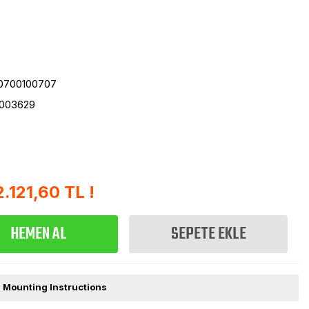
0700100707
003629
2.121,60 TL !
HEMEN AL
SEPETE EKLE
| Mounting Instructions