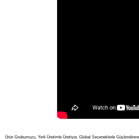
Ürün Grubumuzu, Yerli Üretimle Üretiyor, Global Seçeneklerle Güçlendirer