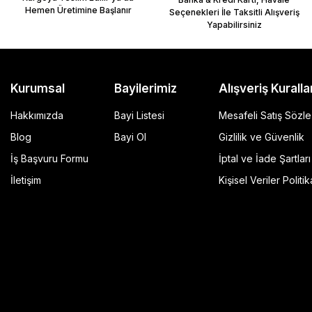
Hemen Üretimine Başlanır
Seçenekleri İle Taksitli Alışveriş
Yapabilirsiniz
Kurumsal
Bayilerimiz
Alışveriş Kuralla
Hakkımızda
Bayi Listesi
Mesafeli Satış Sözl
Blog
Bayi Ol
Gizlilik ve Güvenlik
İş Başvuru Formu
İptal ve İade Şartları
GP Kompozit Universal 45 lt Plastik Motosiklet Çantas
İletişim
Kişisel Veriler Politik
4.490,00 TL
r Şeffaf
Sepete Ekle