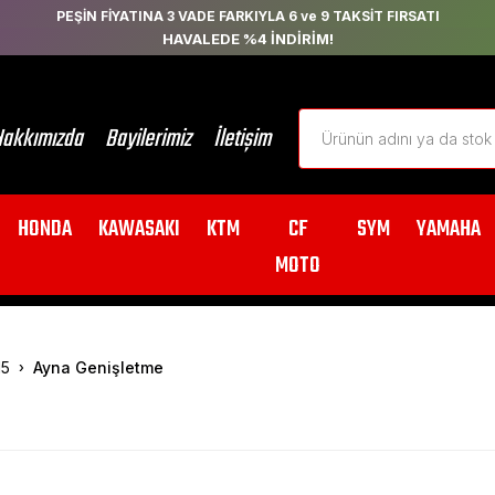
PEŞİN FİYATINA 3 VADE FARKIYLA 6 ve 9 TAKSİT FIRSATI
HAVALEDE %4 İNDİRİM!
akkımızda
Bayilerimiz
İletişim
HONDA
KAWASAKI
KTM
CF
SYM
YAMAHA
MOTO
15
Ayna Genişletme