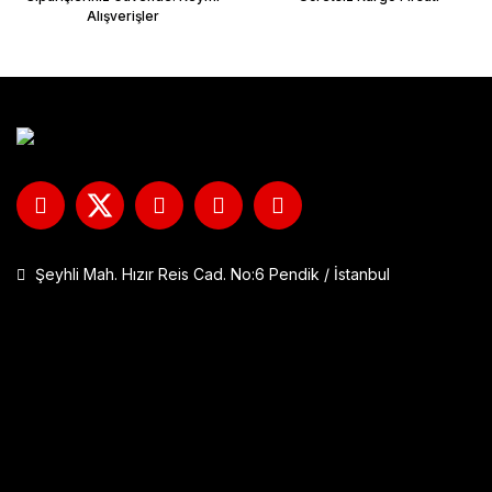
Alışverişler
Şeyhli Mah. Hızır Reis Cad. No:6 Pendik / İstanbul
GP Kompozit DFK001 Universal Çift Bağlantılı Asansörlü Deflektö
1.290,00 TL