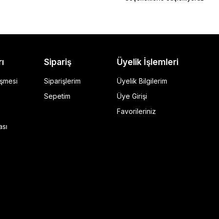
rı
Sipariş
Üyelik İşlemleri
eşmesi
Siparişlerim
Üyelik Bilgilerim
Sepetim
Üye Girişi
Favorileriniz
ı Siyah
ası