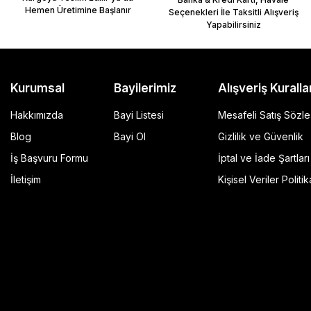
Hemen Üretimine Başlanır
Seçenekleri İle Taksitli Alışveriş
Yapabilirsiniz
Kurumsal
Bayilerimiz
Alışveriş Kuralla
Hakkımızda
Bayi Listesi
Mesafeli Satış Sözl
Blog
Bayi Ol
Gizlilik ve Güvenlik
İş Başvuru Formu
İptal ve İade Şartları
GP Kompozit Universal 45 lt Plastik Motosiklet Çantas
İletişim
Kişisel Veriler Politik
4.490,00 TL
r Şeffaf
Sepete Ekle