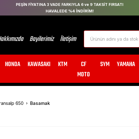
PEŞİN FİYATINA 3 VADE FARKIYLA 6 ve 9 TAKSİT FIRSATI
HAVALEDE %4 İNDİRİM!
akkımızda
Bayilerimiz
İletişim
HONDA
KAWASAKI
KTM
CF
SYM
YAMAHA
MOTO
ransalp 650
Basamak