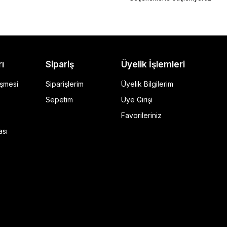
rı
Sipariş
Üyelik İşlemleri
eşmesi
Siparişlerim
Üyelik Bilgilerim
Sepetim
Üye Girişi
Favorileriniz
ı Siyah
ası