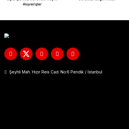
Alışverişler
Şeyhli Mah. Hızır Reis Cad. No:6 Pendik / İstanbul
GP Kompozit DFK001 Universal Çift Bağlantılı Asansörlü Deflektö
1.290,00 TL