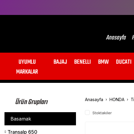
Anasayfa
H
UYUMLU
BAJAJ
BENELLI
BMW
DUCATI
MARKALAR
Ürün Grupları
Anasayfa
HONDA
T
Stoktakiler
Basamak
Transalp 650