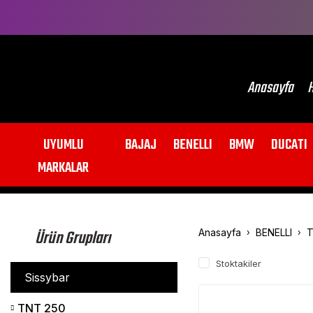
Anasayfa
H
UYUMLU
BAJAJ
BENELLI
BMW
DUCATI
MARKALAR
Ürün Grupları
Anasayfa
BENELLI
T
Stoktakiler
Sissybar
TNT 250