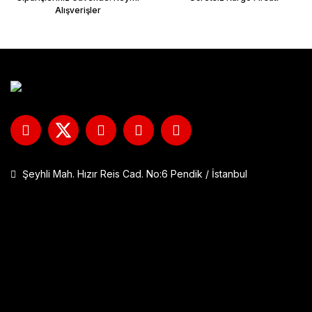
Alışverişler
Şeyhli Mah. Hızır Reis Cad. No:6 Pendik / İstanbul
GP Kompozit DFK001 Universal Çift Bağlantılı Asansörlü Deflektö
1.290,00 TL