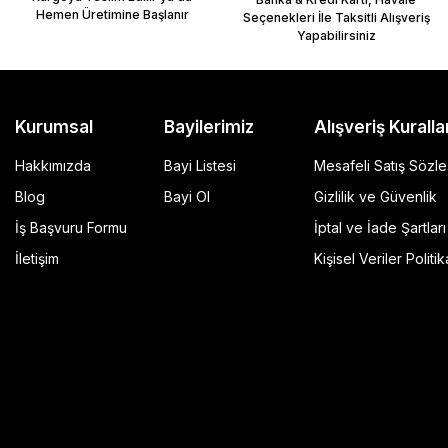
Hemen Üretimine Başlanır
Seçenekleri İle Taksitli Alışveriş
Yapabilirsiniz
Kurumsal
Bayilerimiz
Alışveriş Kuralla
Hakkımızda
Bayi Listesi
Mesafeli Satış Sözl
Blog
Bayi Ol
Gizlilik ve Güvenlik
İş Başvuru Formu
İptal ve İade Şartları
GP Kompozit Universal 45 lt Plastik Motosiklet Çantas
İletişim
Kişisel Veriler Politik
4.490,00 TL
r Şeffaf
Sepete Ekle