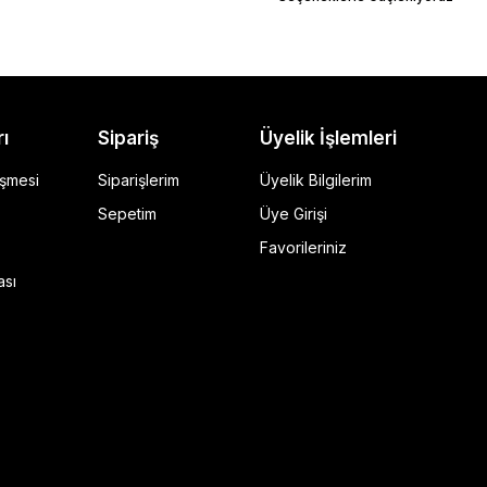
rı
Sipariş
Üyelik İşlemleri
eşmesi
Siparişlerim
Üyelik Bilgilerim
Sepetim
Üye Girişi
Favorileriniz
ı Siyah
ası