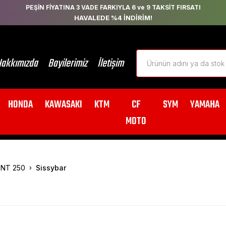
PEŞİN FİYATINA 3 VADE FARKIYLA 6 ve 9 TAKSİT FIRSATI
HAVALEDE %4 İNDİRİM!
akkımızda
Bayilerimiz
İletişim
HONDA
KAWASAKI
KTM
CF
SYM
YAMAHA
MOTO
NT 250
Sissybar