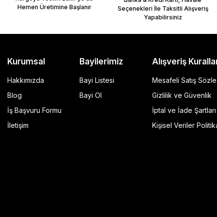
Hemen Üretimine Başlanır
Seçenekleri İle Taksitli Alışveriş
Yapabilirsiniz
Kurumsal
Bayilerimiz
Alışveriş Kuralla
Hakkımızda
Bayi Listesi
Mesafeli Satış Sözl
Blog
Bayi Ol
Gizlilik ve Güvenlik
İş Başvuru Formu
İptal ve İade Şartları
GP Kompozit Universal 45 lt Plastik Motosiklet Çantas
İletişim
Kişisel Veriler Politik
4.490,00 TL
r Şeffaf
Sepete Ekle