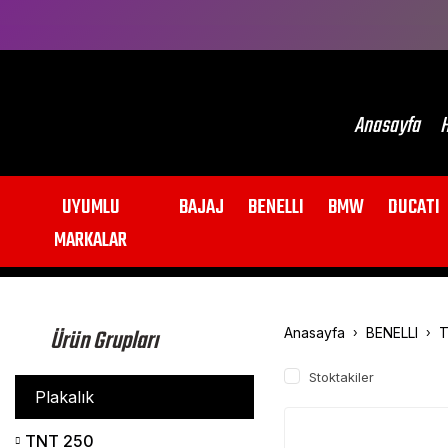
Anasayfa
H
UYUMLU
BAJAJ
BENELLI
BMW
DUCATI
MARKALAR
Ürün Grupları
Anasayfa
BENELLI
T
Stoktakiler
Plakalık
TNT 250