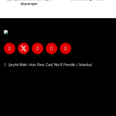
Alışverişler
Şeyhli Mah. Hızır Reis Cad. No:6 Pendik / İstanbul
GP Kompozit DFK001 Universal Çift Bağlantılı Asansörlü Deflektö
1.290,00 TL