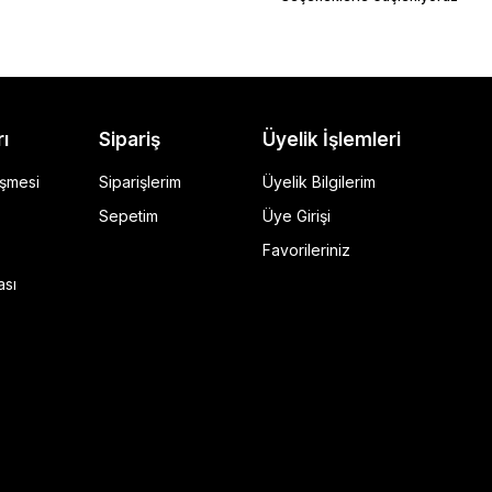
rı
Sipariş
Üyelik İşlemleri
eşmesi
Siparişlerim
Üyelik Bilgilerim
Sepetim
Üye Girişi
Favorileriniz
ı Siyah
ası