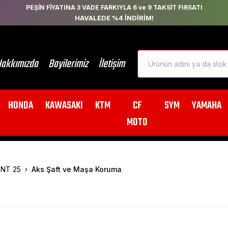
PEŞİN FİYATINA 3 VADE FARKIYLA 6 ve 9 TAKSİT FIRSATI
HAVALEDE %4 İNDİRİM!
akkımızda
Bayilerimiz
İletişim
HONDA
KAWASAKI
KTM
CF
SYM
YAMAHA
MOTO
NT 25
Aks Şaft ve Maşa Koruma