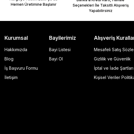
Hemen Üretimine Başlanır
Seçenekleri İle Taksitli Alışveriş
Yapabilirsiniz
Kurumsal
Bayilerimiz
Alışveriş Kuralla
Hakkımızda
Bayi Listesi
Mesafeli Satış Sözl
Blog
Bayi Ol
Gizlilik ve Güvenlik
İş Başvuru Formu
İptal ve İade Şartları
GP Kompozit Universal 45 lt Plastik Motosiklet Çantas
İletişim
Kişisel Veriler Politik
4.490,00 TL
r Şeffaf
Sepete Ekle