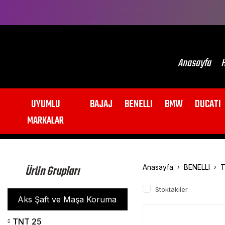
Anasayfa
H
UYUMLU
BAJAJ
BENELLI
BMW
DUCATI
MARKALAR
Ürün Grupları
Anasayfa
BENELLI
T
Stoktakiler
Aks Şaft ve Maşa Koruma
TNT 25