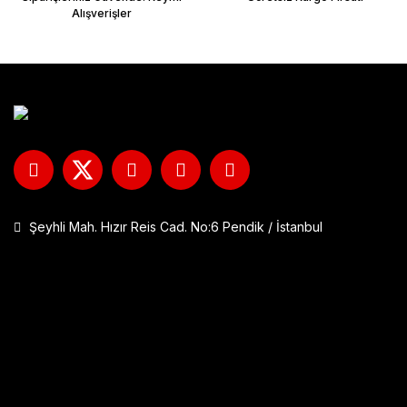
Alışverişler
Şeyhli Mah. Hızır Reis Cad. No:6 Pendik / İstanbul
GP Kompozit DFK001 Universal Çift Bağlantılı Asansörlü Deflektö
1.290,00 TL