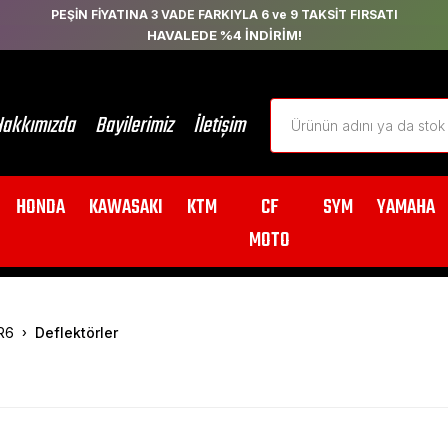
PEŞİN FİYATINA 3 VADE FARKIYLA 6 ve 9 TAKSİT FIRSATI
HAVALEDE %4 İNDİRİM!
akkımızda
Bayilerimiz
İletişim
HONDA
KAWASAKI
KTM
CF
SYM
YAMAHA
MOTO
R6
Deflektörler