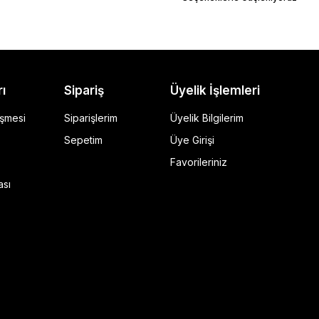
rı
Sipariş
Üyelik İşlemleri
eşmesi
Siparişlerim
Üyelik Bilgilerim
Sepetim
Üye Girişi
Favorileriniz
ı Siyah
ası