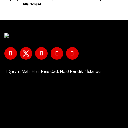
Alışverişler
Şeyhli Mah. Hızır Reis Cad. No:6 Pendik / İstanbul
GP Kompozit DFK001 Universal Çift Bağlantılı Asansörlü Deflektö
1.290,00 TL