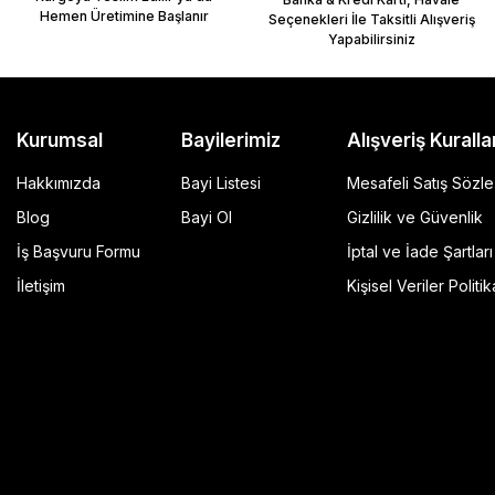
Hemen Üretimine Başlanır
Seçenekleri İle Taksitli Alışveriş
Yapabilirsiniz
Kurumsal
Bayilerimiz
Alışveriş Kuralla
Hakkımızda
Bayi Listesi
Mesafeli Satış Sözl
Blog
Bayi Ol
Gizlilik ve Güvenlik
İş Başvuru Formu
İptal ve İade Şartları
GP Kompozit Universal 45 lt Plastik Motosiklet Çantas
İletişim
Kişisel Veriler Politik
4.490,00 TL
r Şeffaf
Sepete Ekle