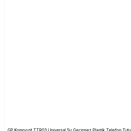
GP Kompozit TTR03 Universal Su Geçirmez Plastik Telefon Tutuc