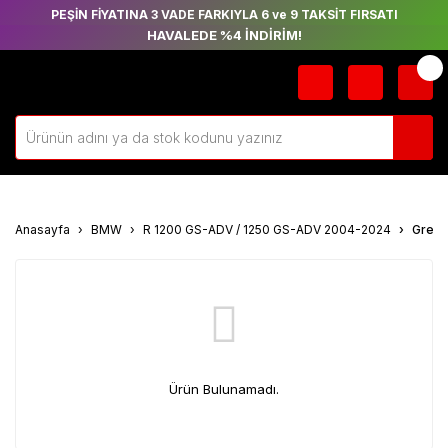
PEŞİN FİYATINA 3 VADE FARKIYLA 6 ve 9 TAKSİT FIRSATI
HAVALEDE %4 İNDİRİM!
Anasayfa
BMW
R 1200 GS-ADV / 1250 GS-ADV 2004-2024
Grena
Ürün Bulunamadı.