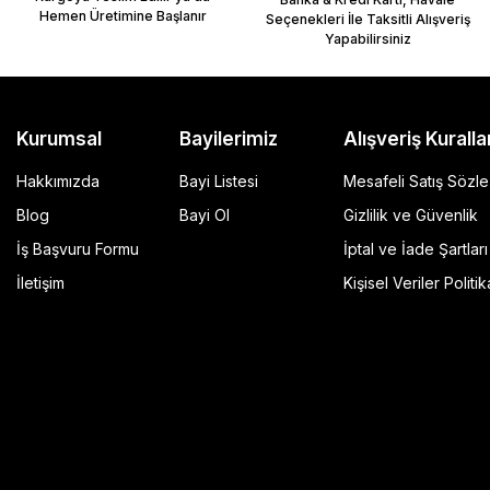
Hemen Üretimine Başlanır
Seçenekleri İle Taksitli Alışveriş
Yapabilirsiniz
Kurumsal
Bayilerimiz
Alışveriş Kuralla
Hakkımızda
Bayi Listesi
Mesafeli Satış Sözl
Blog
Bayi Ol
Gizlilik ve Güvenlik
İş Başvuru Formu
İptal ve İade Şartları
GP Kompozit Universal 45 lt Plastik Motosiklet Çantas
İletişim
Kişisel Veriler Politik
4.490,00 TL
r Şeffaf
Sepete Ekle