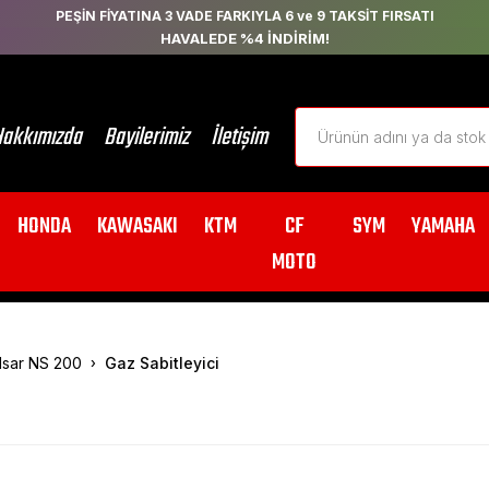
PEŞİN FİYATINA 3 VADE FARKIYLA 6 ve 9 TAKSİT FIRSATI
HAVALEDE %4 İNDİRİM!
akkımızda
Bayilerimiz
İletişim
HONDA
KAWASAKI
KTM
CF
SYM
YAMAHA
MOTO
lsar NS 200
Gaz Sabitleyici