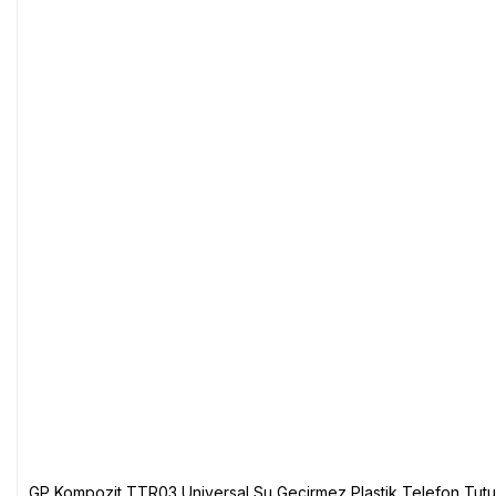
GP Kompozit TTR03 Universal Su Geçirmez Plastik Telefon Tutuc