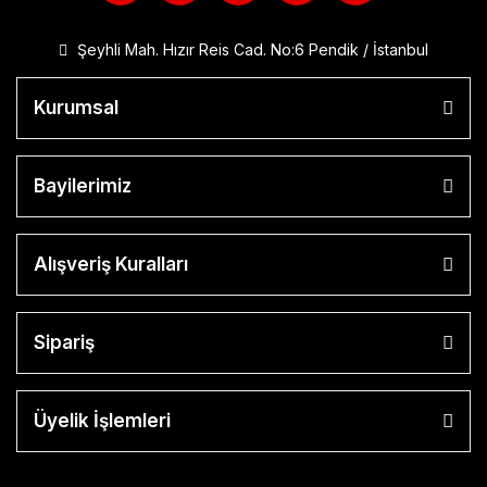
750 S
NC 700X /
Şeyhli Mah. Hızır Reis Cad. No:6 Pendik / İstanbul
750X
Kurumsal
NC 750 X
2021-2026
NC750 D
Bayilerimiz
Integra
NT1100
Alışveriş Kuralları
NX 500
PCX 125-150
Sipariş
PS 150
SH 125
Üyelik İşlemleri
Spacy