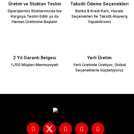
ZONTES
XMAX 250-
Üretim ve Stoktan Teslim
Taksitli Ödeme Seçenekleri
CRF 300 L /
400
Siparişleriniz Stoklarımızda İse
Banka & Kredi Kartı, Havale
Rally
Kargoya Teslim Edilir ya da
Seçenekleri İle Taksitli Alışveriş
XTZ 660Z
Hemen Üretimine Başlanır
Yapabilirsiniz
Dio
YS 125
Fizy
Forza 250
2 Yıl Garanti Belgesi
Yerli Üretim
Forza 300
%100 Müşteri Memnuniyeti
Yerli Üretimle Üretiyor, Global
Seçeneklerle Güçleniyoruz
Forza 750
Gold Wing
MSX 125
NC 700 D
Integra
NC 700 S /