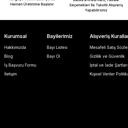
Hemen Üretimine Başlanır
Seçenekleri İle Taksitli Alışveriş
Yapabilirsiniz
Kurumsal
Bayilerimiz
Alışveriş Kuralla
Hakkımızda
Bayi Listesi
Mesafeli Satış Sözl
Blog
Bayi Ol
Gizlilik ve Güvenlik
İş Başvuru Formu
İptal ve İade Şartları
GP Kompozit Universal 45 lt Plastik Motosiklet Çantas
İletişim
Kişisel Veriler Politik
4.490,00 TL
r Şeffaf
Sepete Ekle