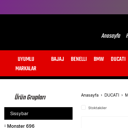
Anasayfa
H
UYUMLU
BAJAJ
BENELLI
BMW
DUCATI
MARKALAR
Ürün Grupları
Anasayfa
DUCATI
M
Stoktakiler
Sissybar
Monster 696