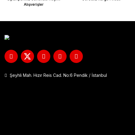
Alışverişler
Şeyhli Mah. Hızır Reis Cad. No:6 Pendik / İstanbul
GP Kompozit DFK001 Universal Çift Bağlantılı Asansörlü Deflektö
1.290,00 TL