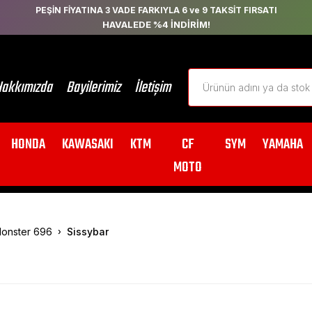
PEŞİN FİYATINA 3 VADE FARKIYLA 6 ve 9 TAKSİT FIRSATI
HAVALEDE %4 İNDİRİM!
akkımızda
Bayilerimiz
İletişim
HONDA
KAWASAKI
KTM
CF
SYM
YAMAHA
MOTO
onster 696
Sissybar