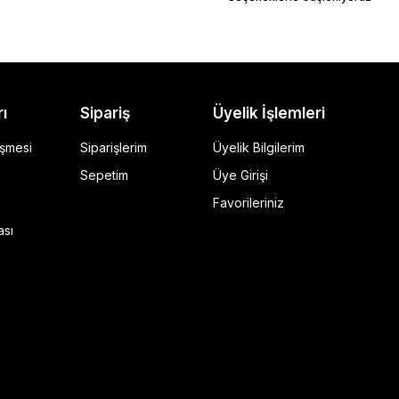
rı
Sipariş
Üyelik İşlemleri
eşmesi
Siparişlerim
Üyelik Bilgilerim
Sepetim
Üye Girişi
Favorileriniz
ı Siyah
ası