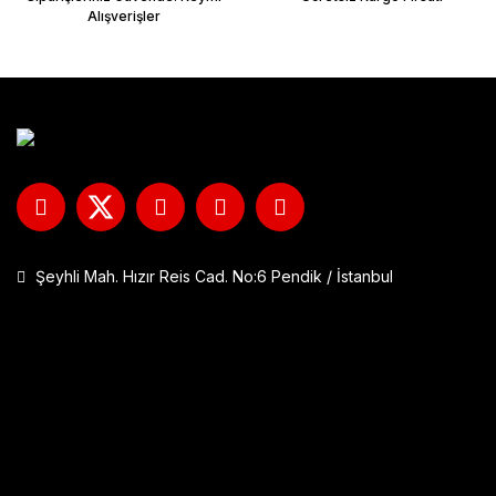
Alışverişler
Şeyhli Mah. Hızır Reis Cad. No:6 Pendik / İstanbul
GP Kompozit DFK001 Universal Çift Bağlantılı Asansörlü Deflektö
1.290,00 TL