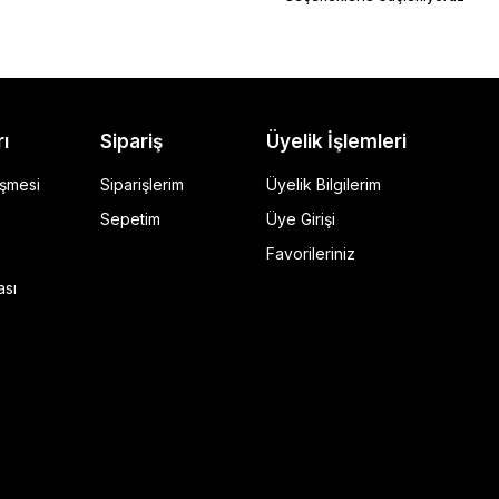
rı
Sipariş
Üyelik İşlemleri
eşmesi
Siparişlerim
Üyelik Bilgilerim
Sepetim
Üye Girişi
Favorileriniz
ı Siyah
ası