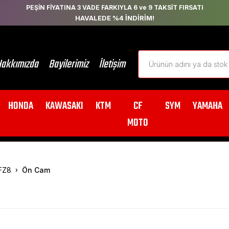
PEŞİN FİYATINA 3 VADE FARKIYLA 6 ve 9 TAKSİT FIRSATI
HAVALEDE %4 İNDİRİM!
akkımızda
Bayilerimiz
İletişim
HONDA
KAWASAKI
KTM
CF
SYM
YAMAHA
MOTO
FZ8
Ön Cam