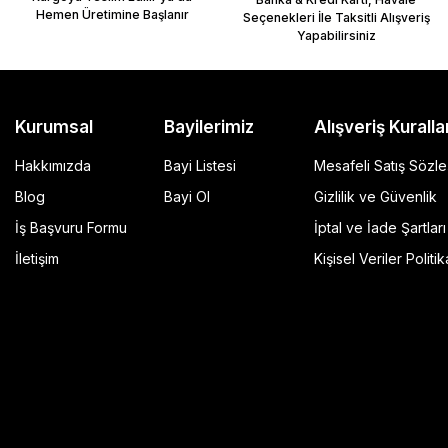
Hemen Üretimine Başlanır
Seçenekleri İle Taksitli Alışveriş
Yapabilirsiniz
Kurumsal
Bayilerimiz
Alışveriş Kuralla
Hakkımızda
Bayi Listesi
Mesafeli Satış Sözl
Blog
Bayi Ol
Gizlilik ve Güvenlik
İş Başvuru Formu
İptal ve İade Şartları
GP Kompozit Universal 45 lt Plastik Motosiklet Çantas
İletişim
Kişisel Veriler Politik
4.490,00 TL
r Şeffaf
Sepete Ekle