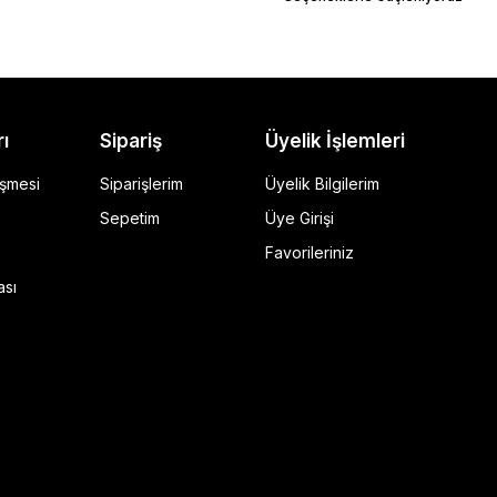
rı
Sipariş
Üyelik İşlemleri
eşmesi
Siparişlerim
Üyelik Bilgilerim
Sepetim
Üye Girişi
Favorileriniz
ı Siyah
ası