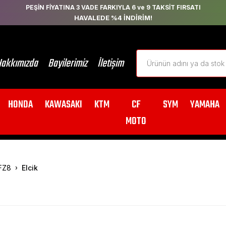
PEŞİN FİYATINA 3 VADE FARKIYLA 6 ve 9 TAKSİT FIRSATI
HAVALEDE %4 İNDİRİM!
akkımızda
Bayilerimiz
İletişim
HONDA
KAWASAKI
KTM
CF
SYM
YAMAHA
MOTO
FZ8
Elcik