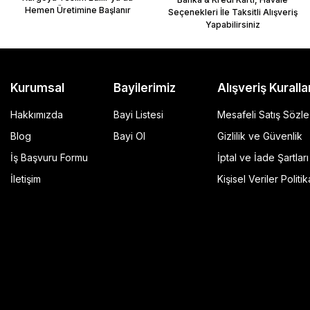
Hemen Üretimine Başlanır
Seçenekleri İle Taksitli Alışveriş
Yapabilirsiniz
Kurumsal
Bayilerimiz
Alışveriş Kuralla
Hakkımızda
Bayi Listesi
Mesafeli Satış Sözl
Blog
Bayi Ol
Gizlilik ve Güvenlik
İş Başvuru Formu
İptal ve İade Şartları
GP Kompozit Universal 45 lt Plastik Motosiklet Çantas
İletişim
Kişisel Veriler Politik
4.490,00 TL
r Şeffaf
Sepete Ekle