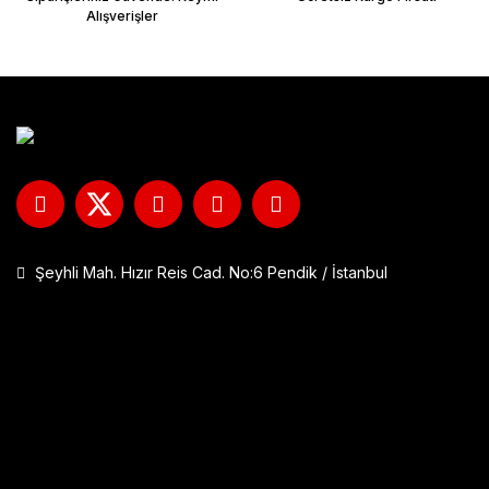
Alışverişler
Şeyhli Mah. Hızır Reis Cad. No:6 Pendik / İstanbul
GP Kompozit DFK001 Universal Çift Bağlantılı Asansörlü Deflektö
1.290,00 TL