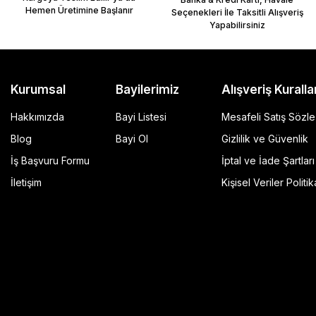
Hemen Üretimine Başlanır
Seçenekleri İle Taksitli Alışveriş
Yapabilirsiniz
Kurumsal
Bayilerimiz
Alışveriş Kuralla
Hakkımızda
Bayi Listesi
Mesafeli Satış Sözl
Blog
Bayi Ol
Gizlilik ve Güvenlik
İş Başvuru Formu
İptal ve İade Şartları
GP Kompozit Universal 45 lt Plastik Motosiklet Çantas
İletişim
Kişisel Veriler Politik
4.490,00 TL
r Şeffaf
Sepete Ekle