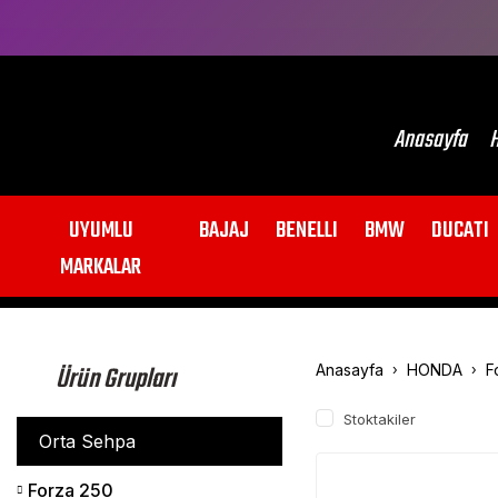
Anasayfa
H
UYUMLU
BAJAJ
BENELLI
BMW
DUCATI
MARKALAR
Ürün Grupları
Anasayfa
HONDA
F
Stoktakiler
Orta Sehpa
Forza 250