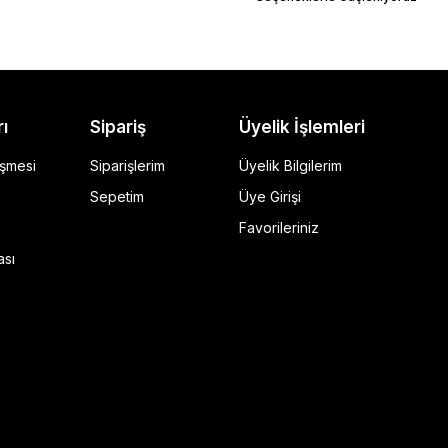
rı
Sipariş
Üyelik İşlemleri
eşmesi
Siparişlerim
Üyelik Bilgilerim
Sepetim
Üye Girişi
Favorileriniz
ı Siyah
ası