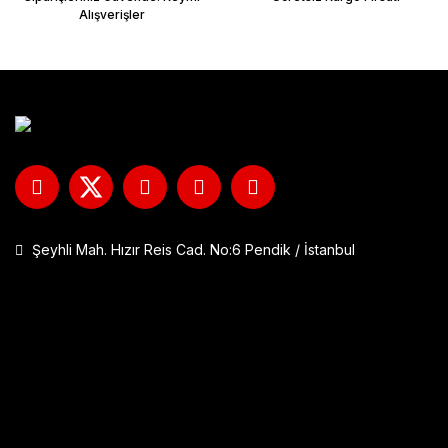
Alışverişler
Şeyhli Mah. Hızır Reis Cad. No:6 Pendik / İstanbul
GP Kompozit DFK001 Universal Çift Bağlantılı Asansörlü Deflektö
1.290,00 TL