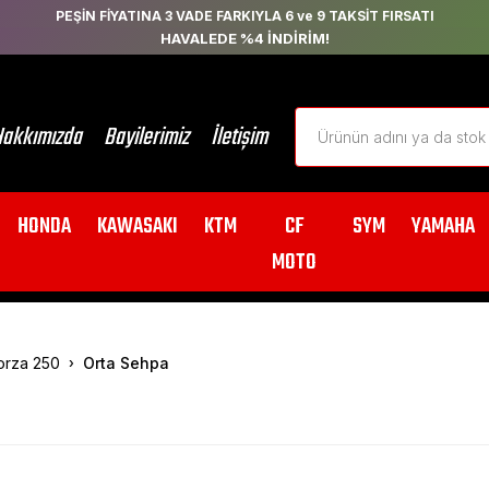
PEŞİN FİYATINA 3 VADE FARKIYLA 6 ve 9 TAKSİT FIRSATI
HAVALEDE %4 İNDİRİM!
akkımızda
Bayilerimiz
İletişim
HONDA
KAWASAKI
KTM
CF
SYM
YAMAHA
MOTO
orza 250
Orta Sehpa