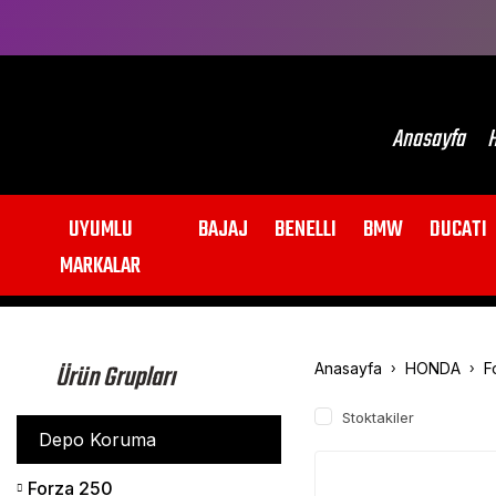
Anasayfa
H
UYUMLU
BAJAJ
BENELLI
BMW
DUCATI
MARKALAR
Ürün Grupları
Anasayfa
HONDA
F
Stoktakiler
Depo Koruma
Forza 250