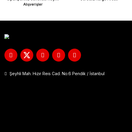
Alışverişler
Şeyhli Mah. Hızır Reis Cad. No:6 Pendik / İstanbul
GP Kompozit DFK001 Universal Çift Bağlantılı Asansörlü Deflektö
1.290,00 TL