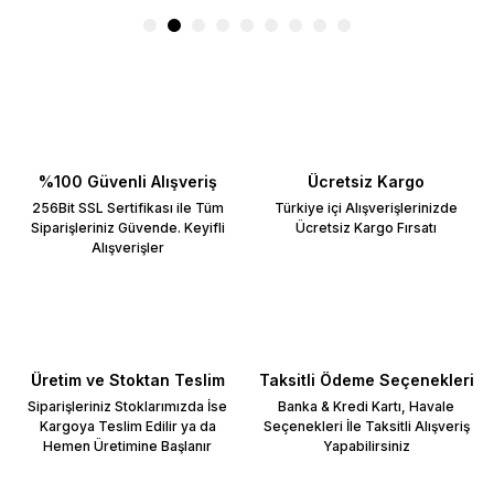
ZONTES
XMAX 250-
CRF 300 L /
400
Rally
XTZ 660Z
Dio
YS 125
Fizy
%100 Güvenli Alışveriş
Ücretsiz Kargo
Forza 250
256Bit SSL Sertifikası ile Tüm
Türkiye içi Alışverişlerinizde
Siparişleriniz Güvende. Keyifli
Ücretsiz Kargo Fırsatı
Forza 300
Alışverişler
Forza 750
Gold Wing
MSX 125
Üretim ve Stoktan Teslim
Taksitli Ödeme Seçenekleri
Siparişleriniz Stoklarımızda İse
Banka & Kredi Kartı, Havale
NC 700 D
Kargoya Teslim Edilir ya da
Seçenekleri İle Taksitli Alışveriş
Integra
Hemen Üretimine Başlanır
Yapabilirsiniz
NC 700 S /