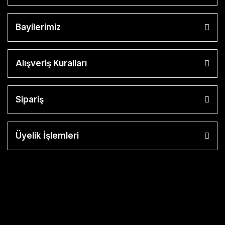
Transalp 650
Bayilerimiz
Varadero
VFR 1200 /
1200 X
Alışveriş Kuralları
Crosstourer
VFR 800 / 800
X
Sipariş
Crossrunner
X-ADV
Üyelik İşlemleri
XL750L
Transalp
XRV 750
Africa Twin