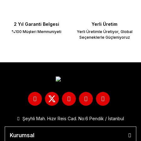
750 S
NC 700X /
750X
2 Yıl Garanti Belgesi
Yerli Üretim
NC 750 X
%100 Müşteri Memnuniyeti
Yerli Üretimle Üretiyor, Global
Seçeneklerle Güçleniyoruz
2021-2026
NC750 D
Integra
NT1100
NX 500
PCX 125-150
PS 150
Şeyhli Mah. Hızır Reis Cad. No:6 Pendik / İstanbul
SH 125
Spacy
Kurumsal