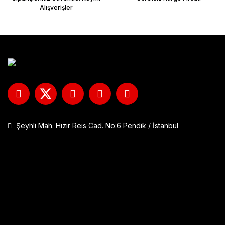
Alışverişler
Şeyhli Mah. Hızır Reis Cad. No:6 Pendik / İstanbul
GP Kompozit DFK001 Universal Çift Bağlantılı Asansörlü Deflektö
1.290,00 TL