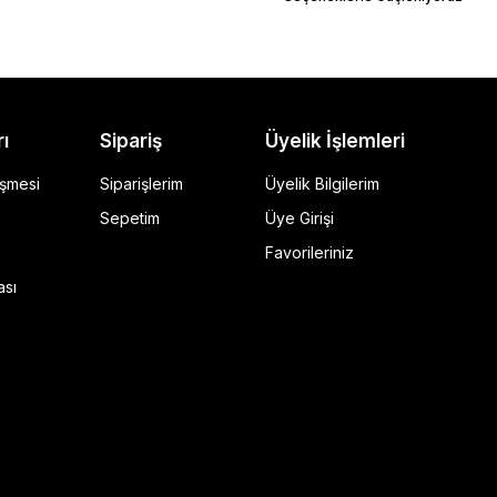
rı
Sipariş
Üyelik İşlemleri
eşmesi
Siparişlerim
Üyelik Bilgilerim
Sepetim
Üye Girişi
Favorileriniz
ı Siyah
ası