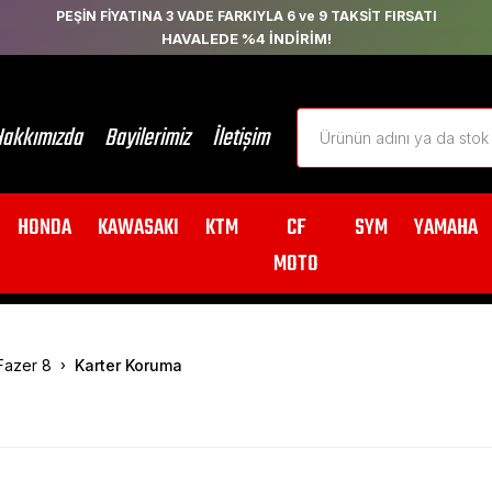
PEŞİN FİYATINA 3 VADE FARKIYLA 6 ve 9 TAKSİT FIRSATI
HAVALEDE %4 İNDİRİM!
akkımızda
Bayilerimiz
İletişim
HONDA
KAWASAKI
KTM
CF
SYM
YAMAHA
MOTO
Fazer 8
Karter Koruma