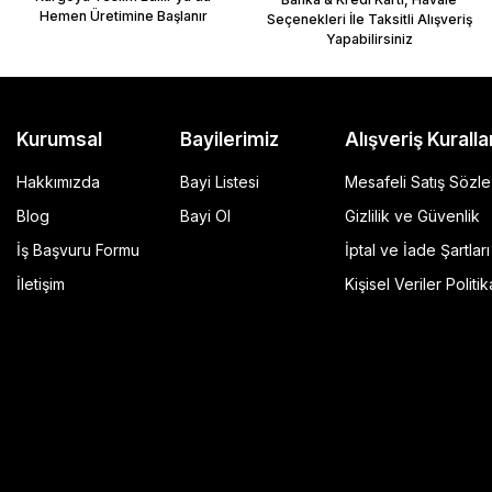
Hemen Üretimine Başlanır
Seçenekleri İle Taksitli Alışveriş
Yapabilirsiniz
Kurumsal
Bayilerimiz
Alışveriş Kuralla
Hakkımızda
Bayi Listesi
Mesafeli Satış Sözl
Blog
Bayi Ol
Gizlilik ve Güvenlik
İş Başvuru Formu
İptal ve İade Şartları
GP Kompozit Universal 45 lt Plastik Motosiklet Çantas
İletişim
Kişisel Veriler Politik
4.490,00 TL
r Şeffaf
Sepete Ekle