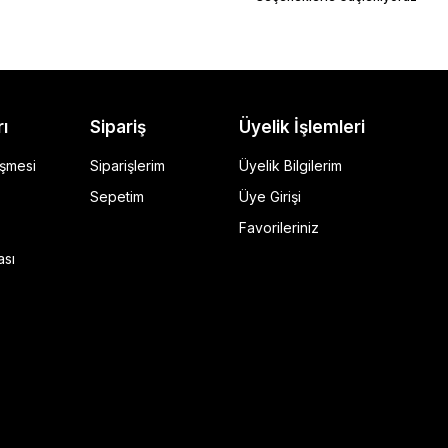
rı
Sipariş
Üyelik İşlemleri
eşmesi
Siparişlerim
Üyelik Bilgilerim
Sepetim
Üye Girişi
Favorileriniz
ı Siyah
ası