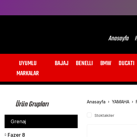
Anasayfa
H
UYUMLU
BAJAJ
BENELLI
BMW
DUCATI
MARKALAR
Ürün Grupları
Anasayfa
YAMAHA
Stoktakiler
Grenaj
Fazer 8