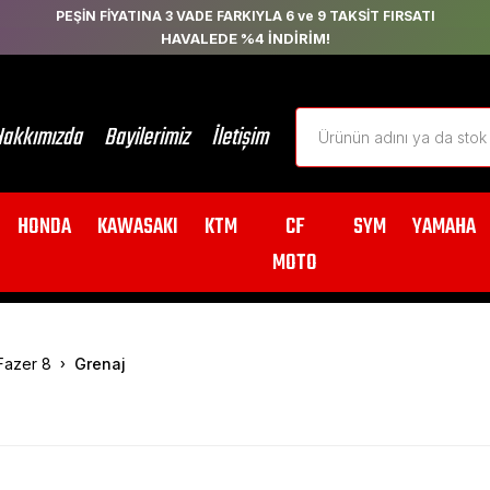
PEŞİN FİYATINA 3 VADE FARKIYLA 6 ve 9 TAKSİT FIRSATI
HAVALEDE %4 İNDİRİM!
akkımızda
Bayilerimiz
İletişim
HONDA
KAWASAKI
KTM
CF
SYM
YAMAHA
MOTO
Fazer 8
Grenaj