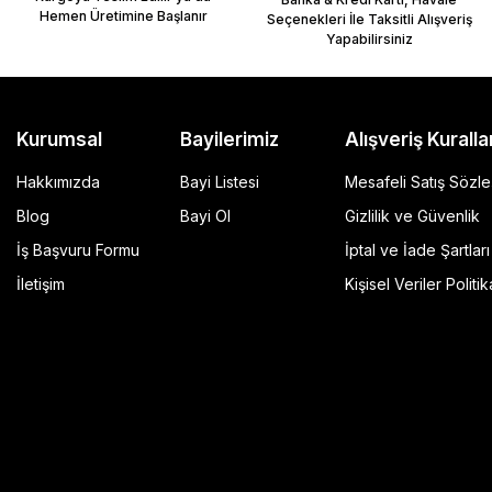
Hemen Üretimine Başlanır
Seçenekleri İle Taksitli Alışveriş
Yapabilirsiniz
Kurumsal
Bayilerimiz
Alışveriş Kuralla
Hakkımızda
Bayi Listesi
Mesafeli Satış Sözl
Blog
Bayi Ol
Gizlilik ve Güvenlik
İş Başvuru Formu
İptal ve İade Şartları
GP Kompozit Universal 45 lt Plastik Motosiklet Çantas
İletişim
Kişisel Veriler Politik
4.490,00 TL
r Şeffaf
Sepete Ekle