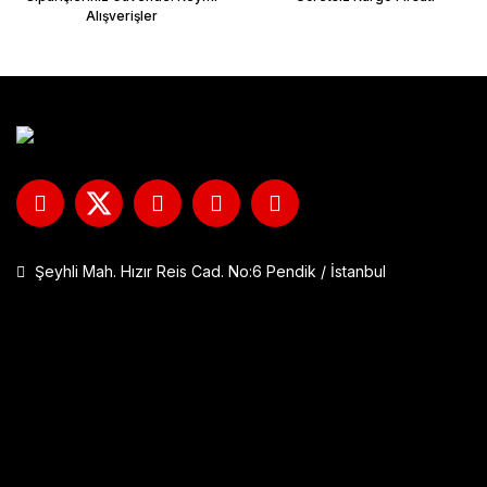
Alışverişler
Şeyhli Mah. Hızır Reis Cad. No:6 Pendik / İstanbul
GP Kompozit DFK001 Universal Çift Bağlantılı Asansörlü Deflektö
1.290,00 TL