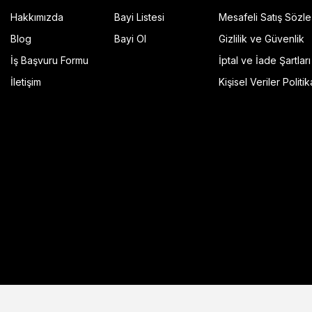
Hakkımızda
Bayi Listesi
Mesafeli Satış Sözl
Blog
Bayi Ol
Gizlilik ve Güvenlik
İş Başvuru Formu
İptal ve İade Şartları
GP Kompozit Universal 45 lt Plastik Motosiklet Çantas
İletişim
Kişisel Veriler Politik
4.490,00 TL
r Şeffaf
Sepete Ekle