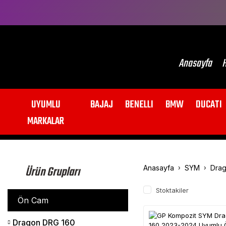
Anasayfa
H
UYUMLU
BAJAJ
BENELLI
BMW
DUCATI
MARKALAR
Ürün Grupları
Anasayfa
SYM
Drag
Stoktakiler
Ön Cam
Dragon DRG 160