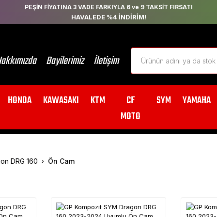
PEŞİN FİYATINA 3 VADE FARKIYLA 6 ve 9 TAKSİT FIRSATI
HAVALEDE %4 İNDİRİM!
akkımızda
Bayilerimiz
İletişim
HONDA
KAWASAKI
KTM
CF
SYM
YAMAHA
MOTO
on DRG 160
Ön Cam