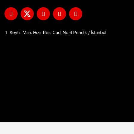
Şeyhli Mah. Hızır Reis Cad. No:6 Pendik / İstanbul
GP Kompozit DFK001 Universal Çift Bağlantılı Asansörlü Deflektö
1.290,00 TL
Sepete Ekle