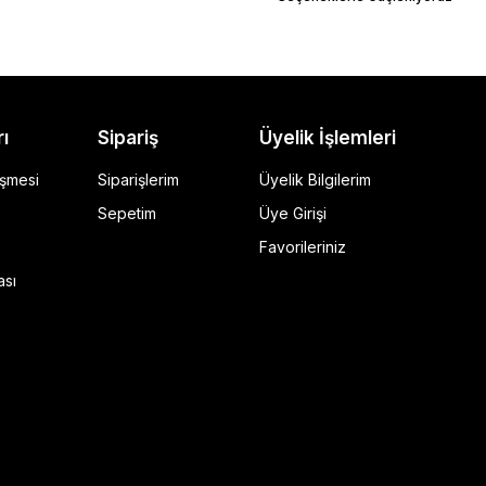
rı
Sipariş
Üyelik İşlemleri
eşmesi
Siparişlerim
Üyelik Bilgilerim
Sepetim
Üye Girişi
Favorileriniz
ı Siyah
ası