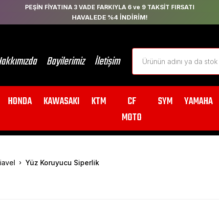
PEŞİN FİYATINA 3 VADE FARKIYLA 6 ve 9 TAKSİT FIRSATI
HAVALEDE %4 İNDİRİM!
akkımızda
Bayilerimiz
İletişim
HONDA
KAWASAKI
KTM
CF
SYM
YAMAHA
MOTO
iavel
Yüz Koruyucu Siperlik