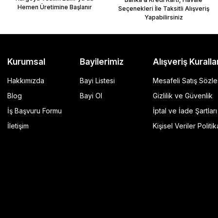
Hemen Üretimine Başlanır
Seçenekleri İle Taksitli Alışveriş
Yapabilirsiniz
Kurumsal
Bayilerimiz
Alışveriş Kuralla
Hakkımızda
Bayi Listesi
Mesafeli Satış Sözl
Blog
Bayi Ol
Gizlilik ve Güvenlik
İş Başvuru Formu
İptal ve İade Şartları
GP Kompozit Universal 45 lt Plastik Motosiklet Çantas
İletişim
Kişisel Veriler Politik
4.490,00 TL
r Şeffaf
Sepete Ekle