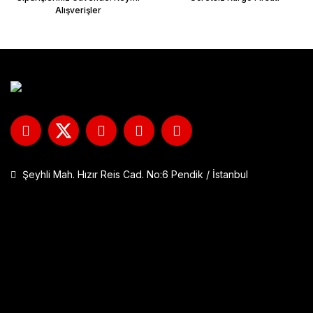
Alışverişler
Şeyhli Mah. Hızır Reis Cad. No:6 Pendik / İstanbul
GP Kompozit DFK001 Universal Çift Bağlantılı Asansörlü Deflektö
1.290,00 TL