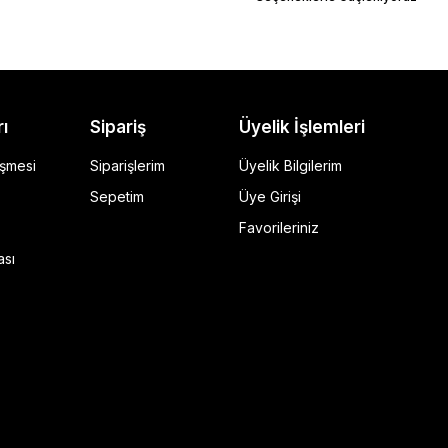
rı
Sipariş
Üyelik İşlemleri
eşmesi
Siparişlerim
Üyelik Bilgilerim
Sepetim
Üye Girişi
Favorileriniz
ı Siyah
ası