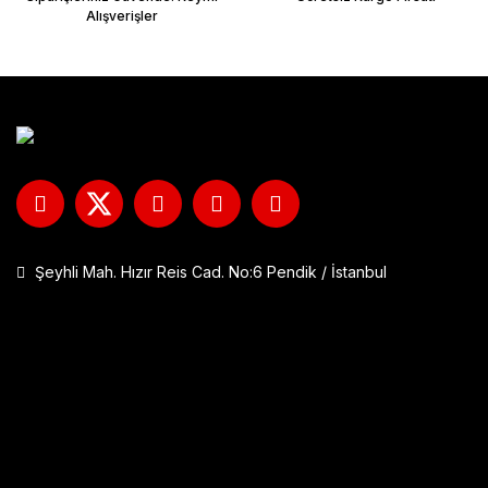
Alışverişler
Şeyhli Mah. Hızır Reis Cad. No:6 Pendik / İstanbul
GP Kompozit DFK001 Universal Çift Bağlantılı Asansörlü Deflektö
1.290,00 TL