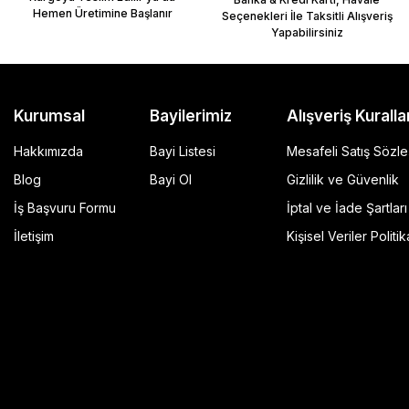
Hemen Üretimine Başlanır
Seçenekleri İle Taksitli Alışveriş
Yapabilirsiniz
Kurumsal
Bayilerimiz
Alışveriş Kuralla
Hakkımızda
Bayi Listesi
Mesafeli Satış Sözl
Blog
Bayi Ol
Gizlilik ve Güvenlik
İş Başvuru Formu
İptal ve İade Şartları
GP Kompozit Universal 45 lt Plastik Motosiklet Çantas
İletişim
Kişisel Veriler Politik
4.490,00 TL
r Şeffaf
Sepete Ekle