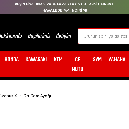
PEŞİN FİYATINA 3 VADE FARKIYLA 6 ve 9 TAKSİT FIRSATI
HAVALEDE %4 İNDİRİM!
akkımızda
Bayilerimiz
İletişim
HONDA
KAWASAKI
KTM
CF
SYM
YAMAHA
MOTO
Cygnus X
Ön Cam Ayağı