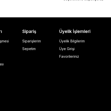
rı
Sipariş
Üyelik İşlemleri
eşmesi
Siparişlerim
Üyelik Bilgilerim
Sepetim
Üye Girişi
Favorileriniz
ı Siyah
ası