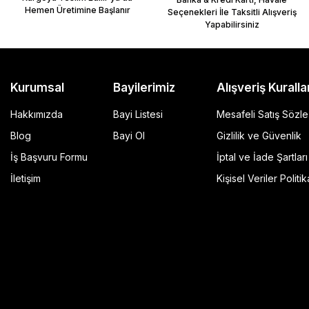
Hemen Üretimine Başlanır
Seçenekleri İle Taksitli Alışveriş
Yapabilirsiniz
Kurumsal
Bayilerimiz
Alışveriş Kuralla
Hakkımızda
Bayi Listesi
Mesafeli Satış Sözl
Blog
Bayi Ol
Gizlilik ve Güvenlik
İş Başvuru Formu
İptal ve İade Şartları
GP Kompozit Universal 45 lt Plastik Motosiklet Çantas
İletişim
Kişisel Veriler Politik
4.490,00 TL
r Şeffaf
Sepete Ekle