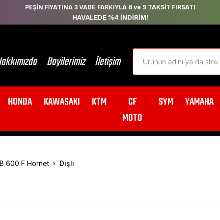
PEŞİN FİYATINA 3 VADE FARKIYLA 6 ve 9 TAKSİT FIRSATI
HAVALEDE %4 İNDİRİM!
akkımızda
Bayilerimiz
İletişim
HONDA
KAWASAKI
KTM
CF
SYM
YAMAHA
MOTO
B 600 F Hornet
Dişli