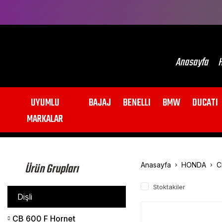
Anasayfa
H
UYUMLU
BAJAJ
BENELLI
BMW
DUCATI
MARKALAR
Ürün Grupları
Anasayfa
HONDA
C
Stoktakiler
Dişli
CB 600 F Hornet