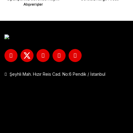
Alışverişler
Şeyhli Mah. Hızır Reis Cad. No:6 Pendik / İstanbul
GP Kompozit DFK001 Universal Çift Bağlantılı Asansörlü Deflektö
1.290,00 TL