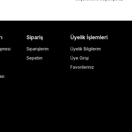
rı
Sipariş
Üyelik İşlemleri
eşmesi
Siparişlerim
Üyelik Bilgilerim
Sepetim
Üye Girişi
Favorileriniz
ı Siyah
ası