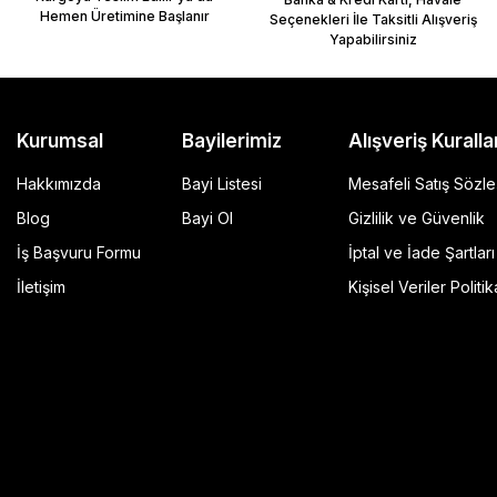
Hemen Üretimine Başlanır
Seçenekleri İle Taksitli Alışveriş
Yapabilirsiniz
Kurumsal
Bayilerimiz
Alışveriş Kuralla
Hakkımızda
Bayi Listesi
Mesafeli Satış Sözl
Blog
Bayi Ol
Gizlilik ve Güvenlik
İş Başvuru Formu
İptal ve İade Şartları
GP Kompozit Universal 45 lt Plastik Motosiklet Çantas
İletişim
Kişisel Veriler Politik
4.490,00 TL
r Şeffaf
Sepete Ekle