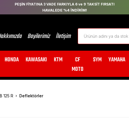
PEŞİN FİYATINA 3 VADE FARKIYLA 6 ve 9 TAKSİT FIRSATI
HAVALEDE %4 İNDİRİM!
akkımızda
Bayilerimiz
İletişim
HONDA
KAWASAKI
KTM
CF
SYM
YAMAHA
MOTO
B 125 R
Deflektörler