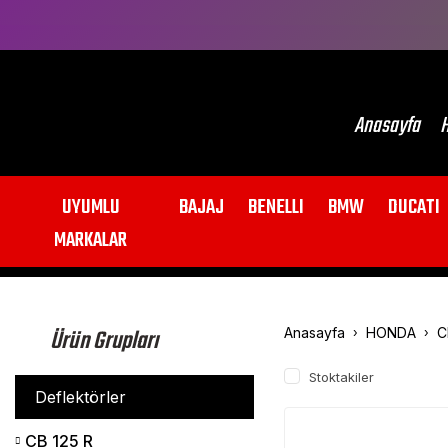
Anasayfa
H
UYUMLU
BAJAJ
BENELLI
BMW
DUCATI
MARKALAR
Ürün Grupları
Anasayfa
HONDA
C
Stoktakiler
Deflektörler
CB 125 R