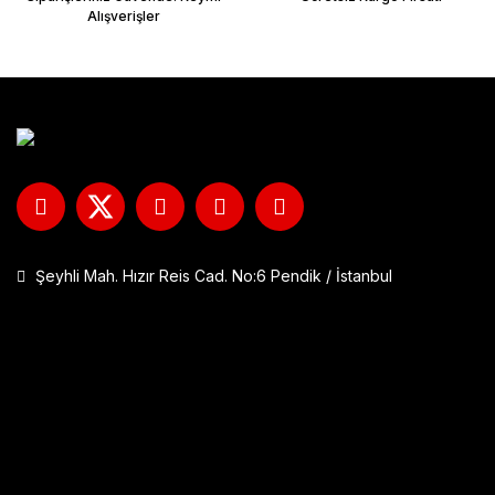
Alışverişler
Şeyhli Mah. Hızır Reis Cad. No:6 Pendik / İstanbul
GP Kompozit DFK001 Universal Çift Bağlantılı Asansörlü Deflektö
1.290,00 TL