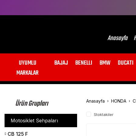
Anasayfa
H
UYUMLU
BAJAJ
BENELLI
BMW
DUCATI
MARKALAR
Ürün Grupları
Anasayfa
HONDA
C
Stoktakiler
Motosiklet Sehpaları
CB 125 F