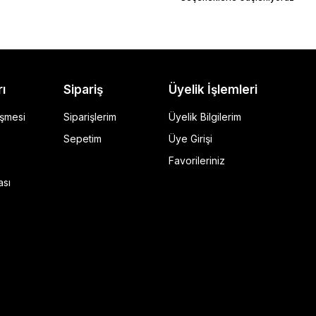
rı
Sipariş
Üyelik İşlemleri
eşmesi
Siparişlerim
Üyelik Bilgilerim
Sepetim
Üye Girişi
Favorileriniz
ı Siyah
ası