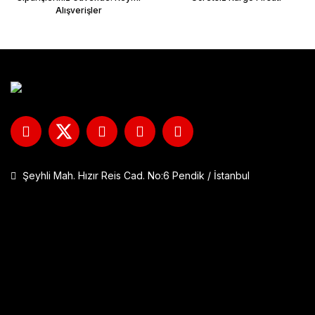
Alışverişler
Şeyhli Mah. Hızır Reis Cad. No:6 Pendik / İstanbul
GP Kompozit DFK001 Universal Çift Bağlantılı Asansörlü Deflektö
1.290,00 TL