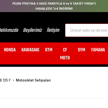
PEŞİN FİYATINA 3 VADE FARKIYLA 6 ve 9 TAKSİT FIRSATI
HAVALEDE %4 İNDİRİM!
akkımızda
Bayilerimiz
İletişim
HONDA
KAWASAKI
KTM
CF
SYM
YAMAHA
MOTO
B 125 F
Motosiklet Sehpaları