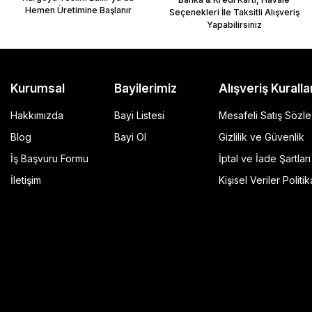
Hemen Üretimine Başlanır
Seçenekleri İle Taksitli Alışveriş
Yapabilirsiniz
Kurumsal
Bayilerimiz
Alışveriş Kuralla
Hakkımızda
Bayi Listesi
Mesafeli Satış Sözl
Blog
Bayi Ol
Gizlilik ve Güvenlik
İş Başvuru Formu
İptal ve İade Şartları
GP Kompozit Universal 45 lt Plastik Motosiklet Çantas
İletişim
Kişisel Veriler Politik
4.490,00 TL
r Şeffaf
Sepete Ekle