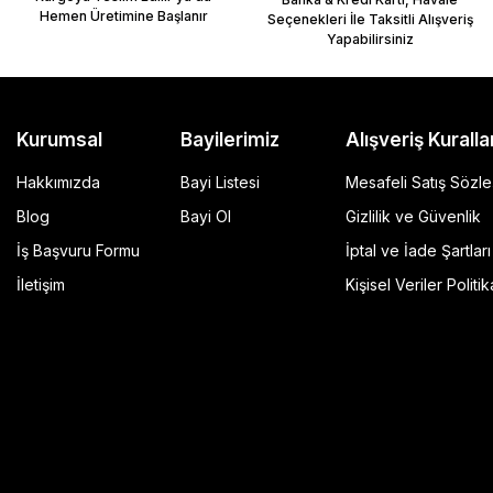
Hemen Üretimine Başlanır
Seçenekleri İle Taksitli Alışveriş
Yapabilirsiniz
Kurumsal
Bayilerimiz
Alışveriş Kuralla
Hakkımızda
Bayi Listesi
Mesafeli Satış Sözl
Blog
Bayi Ol
Gizlilik ve Güvenlik
İş Başvuru Formu
İptal ve İade Şartları
GP Kompozit Universal 45 lt Plastik Motosiklet Çantas
İletişim
Kişisel Veriler Politik
4.490,00 TL
r Şeffaf
Sepete Ekle