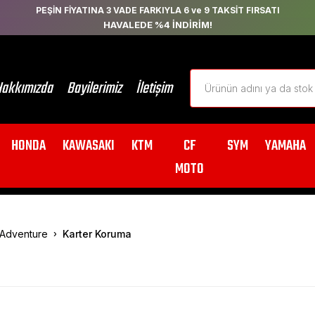
PEŞİN FİYATINA 3 VADE FARKIYLA 6 ve 9 TAKSİT FIRSATI
HAVALEDE %4 İNDİRİM!
akkımızda
Bayilerimiz
İletişim
HONDA
KAWASAKI
KTM
CF
SYM
YAMAHA
MOTO
Adventure
Karter Koruma