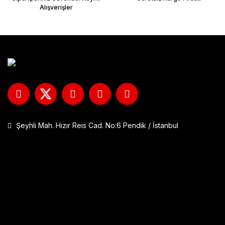
Alışverişler
Şeyhli Mah. Hızır Reis Cad. No:6 Pendik / İstanbul
GP Kompozit DFK001 Universal Çift Bağlantılı Asansörlü Deflektö
1.290,00 TL