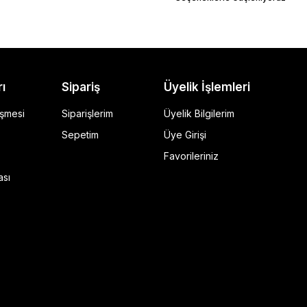
rı
Sipariş
Üyelik İşlemleri
eşmesi
Siparişlerim
Üyelik Bilgilerim
Sepetim
Üye Girişi
Favorileriniz
ı Siyah
ası