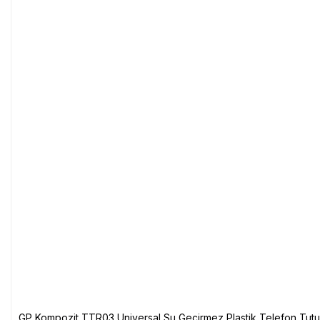
GP Kompozit TTR03 Universal Su Geçirmez Plastik Telefon Tutuc