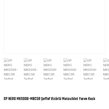
GP NERO MKS006-MBC5R Şeffaf Vizörlü Motosiklet Yarım Kask