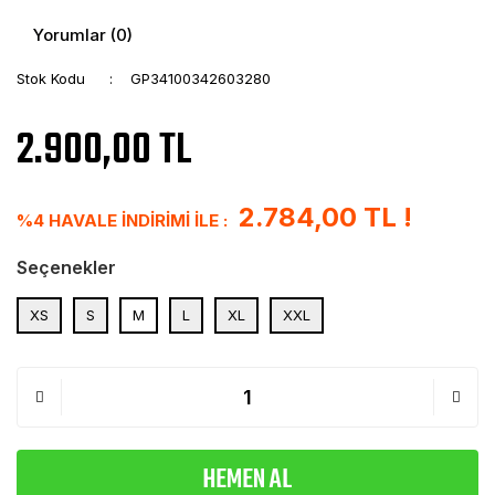
Yorumlar (0)
Stok Kodu
GP34100342603280
2.900,00 TL
2.784,00 TL !
%4 HAVALE İNDİRİMİ İLE :
Seçenekler
XS
S
M
L
XL
XXL
HEMEN AL