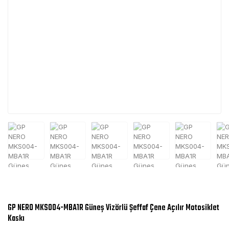
GP NERO MKS004-MBA1R Güneş Vizörlü Şeffaf Çene Açılır Motosiklet
Kaskı