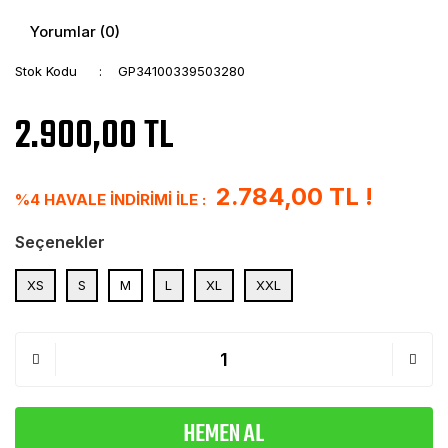
Yorumlar (0)
Stok Kodu
GP34100339503280
2.900,00 TL
2.784,00 TL !
%4 HAVALE İNDİRİMİ İLE :
Seçenekler
XS
S
M
L
XL
XXL
HEMEN AL