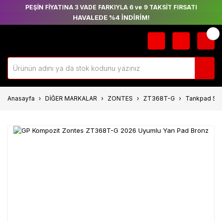
PEŞİN FİYATINA 3 VADE FARKIYLA 6 ve 9 TAKSİT FIRSATI
HAVALEDE %4 İNDİRİM!
Anasayfa
DİĞER MARKALAR
ZONTES
ZT368T-G
Tankpad Stic