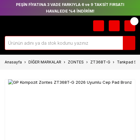
PEŞİN FİYATINA 3 VADE FARKIYLA 6 ve 9 TAKSİT FIRSATI
HAVALEDE %4 İNDİRİM!
Anasayfa
DİĞER MARKALAR
ZONTES
ZT368T-G
Tankpad Stic