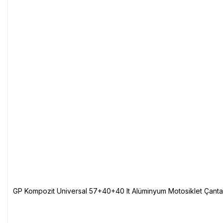
GP Kompozit Universal 57+40+40 lt Alüminyum Motosiklet Çanta 