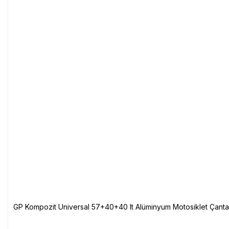
GP Kompozit Universal 57+40+40 lt Alüminyum Motosiklet Çanta 