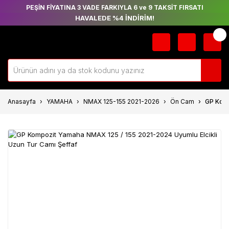
PEŞİN FİYATINA 3 VADE FARKIYLA 6 ve 9 TAKSİT FIRSATI
HAVALEDE %4 İNDİRİM!
Anasayfa
YAMAHA
NMAX 125-155 2021-2026
Ön Cam
GP Komp