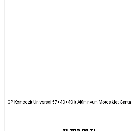
GP Kompozit Universal 57+40+40 lt Alüminyum Motosiklet Çanta 