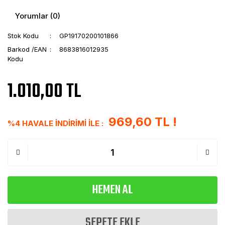
Yorumlar (0)
Stok Kodu
GP19170200101866
Barkod /EAN
8683816012935
Kodu
1.010,00 TL
969,60 TL !
%4 HAVALE İNDİRİMİ İLE :
HEMEN AL
SEPETE EKLE