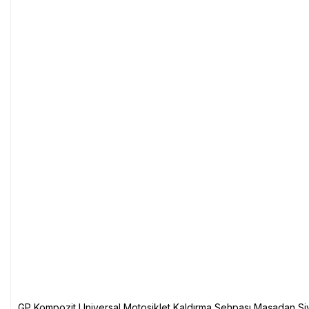
GP Kompozit Universal Motosiklet Kaldırma Sehpası Maşadan Si