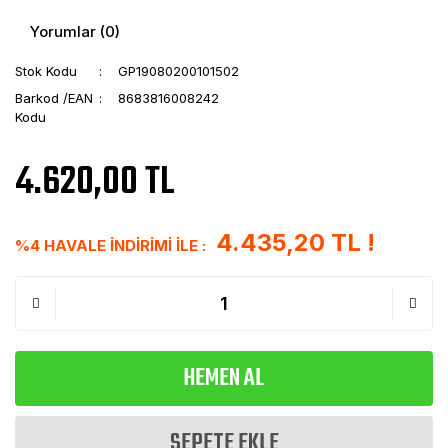
Yorumlar (0)
Stok Kodu
GP19080200101502
Barkod /EAN
8683816008242
Kodu
4.620,00 TL
4.435,20 TL !
%4 HAVALE İNDİRİMİ İLE :
HEMEN AL
SEPETE EKLE