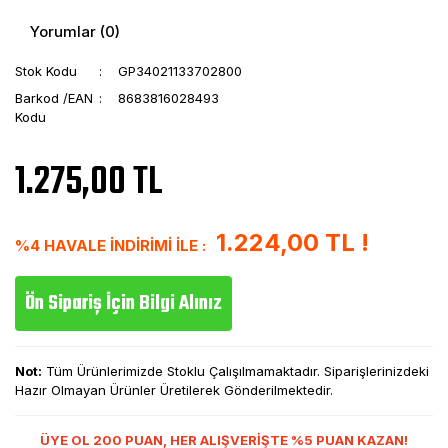
Yorumlar (0)
Stok Kodu
GP34021133702800
Barkod /EAN
8683816028493
Kodu
1.275,00 TL
1.224,00 TL !
%4 HAVALE İNDİRİMİ İLE :
Ön Sipariş İçin Bilgi Alınız
Not:
Tüm Ürünlerimizde Stoklu Çalışılmamaktadır. Siparişlerinizdeki
Hazır Olmayan Ürünler Üretilerek Gönderilmektedir.
ÜYE OL 200 PUAN, HER ALIŞVERİŞTE %5 PUAN KAZAN!