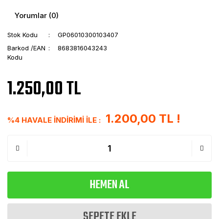
Yorumlar (0)
Stok Kodu
GP06010300103407
Barkod /EAN
8683816043243
Kodu
1.250,00 TL
1.200,00 TL !
%4 HAVALE İNDİRİMİ İLE :
HEMEN AL
SEPETE EKLE