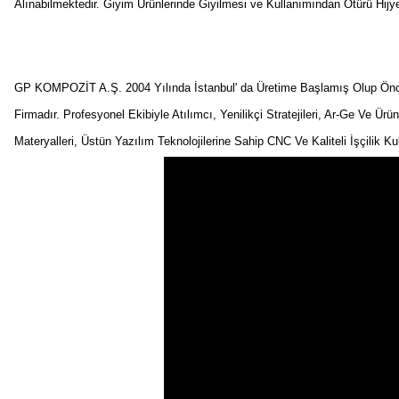
Alınabilmektedir. Giyim Ürünlerinde Giyilmesi ve Kullanımından Ötürü Hij
GP KOMPOZİT A.Ş. 2004 Yılında İstanbul' da Üretime Başlamış Olup Önceli
Firmadır. Profesyonel Ekibiyle Atılımcı, Yenilikçi Stratejileri, Ar-Ge Ve Ürü
Materyalleri, Üstün Yazılım Teknolojilerine Sahip CNC Ve Kaliteli İşçilik K