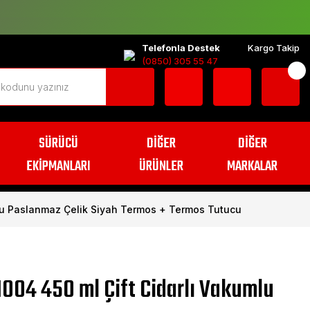
Telefonla Destek
Kargo Takip
(0850) 305 55 47
SÜRÜCÜ
DİĞER
DİĞER
EKİPMANLARI
ÜRÜNLER
MARKALAR
lu Paslanmaz Çelik Siyah Termos + Termos Tutucu
004 450 ml Çift Cidarlı Vakumlu