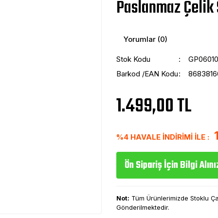
Paslanmaz Çelik
Yorumlar (0)
Stok Kodu
GP06010
Barkod /EAN Kodu
8683816
1.499,00 TL
%4 HAVALE İNDİRİMİ İLE :
Ön Sipariş İçin Bilgi Alını
Not:
Tüm Ürünlerimizde Stoklu Çalı
Gönderilmektedir.