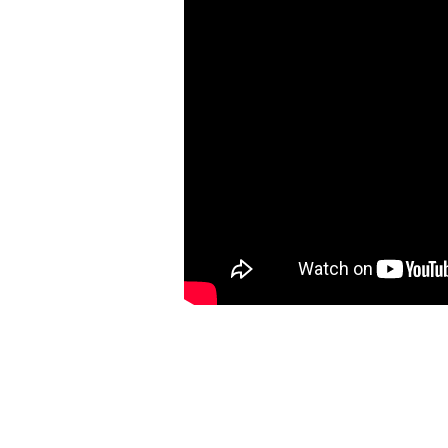
Bu ürünün fiyat bilgisi, resim, ürün açıklamalarında ve diğer konulard
Görüş ve önerileriniz için teşekkür ederiz.
Ürün resmi kalitesiz, bozuk veya görüntülenemiyor.