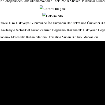
yen Sebeplerinden İade Alınmamaktadır. Tank Pad & Sticker Ürünlerinin Kullan
kle Tüm Türkiye'ye Günümüzde İse Dünyanın Her Noktasına Ürünlerini Ulaştır
n Kalitesiyle Motosiklet Kullanıcılarının Beğenisini Kazanarak Türkiye'nin Değe
ullanarak Motosiklet Kullanıcılarının Hizmetine Sunan Bir Türk Markasıdır.