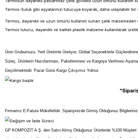
Termosun dayanıklı paslanmaz çelik gövdesi uzun ömürlü kullanım sun
Termos-Suluk gibi eşyalarınızı tutucuya koyarak, daha ulaşılabilir bi
Termos, dayanıklı ve uzun ömürlü kullanım sunan çelik malzemeden ür
Termos tutucu, dayanıklı ve kaliteli plastik malzeme kullanılarak üretilm
Ürün Grubumuzu, Yerli Üretimle Üretiyor, Global Seçeneklerle Güçlendirer
Süreç, Ürünlerin Hazırlanması, Paketlenmesi ve Kargoya Verilmesi Aşama
Geçirilmektedir. Pazar Günü Kargo Çıkışımız Yoktur.
“Sipari
Firmamız E-Fatura Mükellefidir. Siparişinizde Girmiş Olduğunuz Bilgilerin
GP KOMPOZİT A.Ş. den Satın Almış Olduğunuz Ürünlerde %100 Müşteri Me