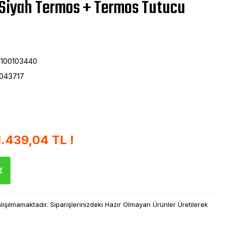
 Siyah Termos + Termos Tutucu
100103440
043717
1.439,04 TL !
z
şılmamaktadır. Siparişlerinizdeki Hazır Olmayan Ürünler Üretilerek