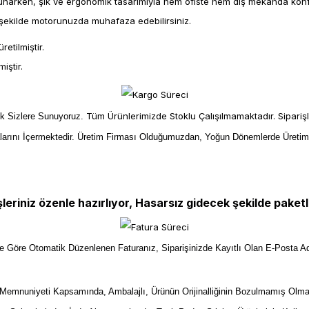
arken, şık ve ergonomik tasarımıyla hem ofiste hem dış mekânda konforl
r şekilde motorunuzda muhafaza edebilirsiniz.
etilmiştir.
iştir.
Tüm Ürünlerimizde Stoklu Çalışılmamaktadır. Sipariş
ek Sizlere Sunuyoruz.
larını İçermektedir. Üretim Firması Olduğumuzdan, Yoğun Dönemlerde Üreti
şleriniz özenle hazırlıyor, Hasarsız gidecek şekilde paketl
ize Göre Otomatik Düzenlenen Faturanız, Siparişinizde Kayıtlı Olan E-Posta Ad
mnuniyeti Kapsamında, Ambalajlı, Ürünün Orijinalliğinin Bozulmamış Olma