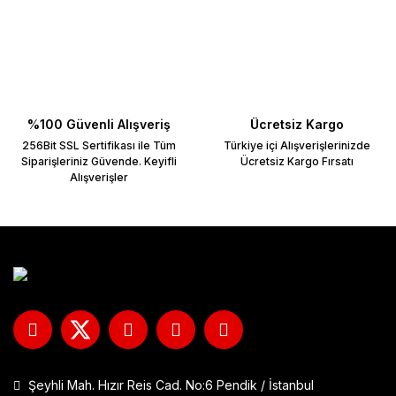
Ürün açıklamasında eksik bilgiler bulunuyor.
Ürün bilgilerinde hatalar bulunuyor.
Ürün fiyatı diğer sitelerden daha pahalı.
Bu ürüne benzer farklı alternatifler olmalı.
%100 Güvenli Alışveriş
Ücretsiz Kargo
256Bit SSL Sertifikası ile Tüm
Türkiye içi Alışverişlerinizde
Siparişleriniz Güvende. Keyifli
Ücretsiz Kargo Fırsatı
Alışverişler
Şeyhli Mah. Hızır Reis Cad. No:6 Pendik / İstanbul