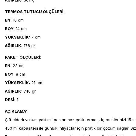
AĞIRLIK:
307 gr
TERMOS TUTUCU ÖLÇÜLERİ:
EN:
16 cm
BOY:
14 cm
YÜKSEKLİK:
7 cm
AĞIRLIK:
178 gr
PAKET ÖLÇÜLERİ:
EN:
23 cm
BOY:
8 cm
YÜKSEKLİK:
21 cm
AĞIRLIK:
740 gr
DESİ:
1
AÇIKLAMA:
Çift cidarlı vakum yalıtımlı paslanmaz çelik termos, içeceklerinizi 
450 ml kapasitesi ile günlük ihtiyaçlar için pratik bir çözüm sağlar. S