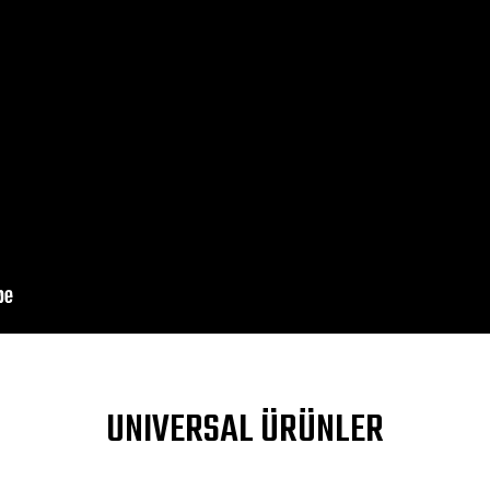
DIV>
a yetersiz gördüğünüz noktaları öneri formunu kullanarak tarafımıza ileteb
UNIVERSAL ÜRÜNLER
Bu ürüne ilk yorumu siz yapın!