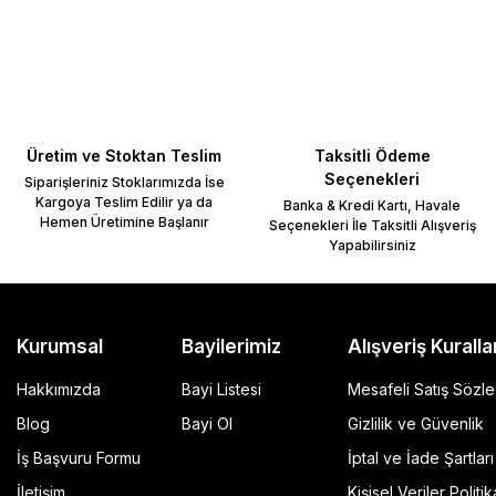
Yorum Yaz
Üretim ve Stoktan Teslim
Taksitli Ödeme
Seçenekleri
Siparişleriniz Stoklarımızda İse
Kargoya Teslim Edilir ya da
Banka & Kredi Kartı, Havale
Hemen Üretimine Başlanır
Seçenekleri İle Taksitli Alışveriş
Yapabilirsiniz
Gönder
Kurumsal
Bayilerimiz
Alışveriş Kuralla
Hakkımızda
Bayi Listesi
Mesafeli Satış Sözl
Blog
Bayi Ol
Gizlilik ve Güvenlik
İş Başvuru Formu
İptal ve İade Şartları
GP Kompozit Universal 45 lt Plastik Motosiklet Çantas
İletişim
Kişisel Veriler Politik