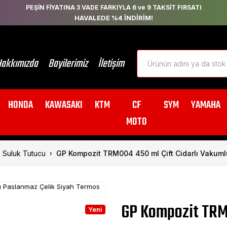
PEŞİN FİYATINA 3 VADE FARKIYLA 6 ve 9 TAKSİT FIRSATI
HAVALEDE %4 İNDİRİM!
akkımızda
Bayilerimiz
İletişim
HONDA
KAWASAKI
KTM
CF
SYM
YAMAHA
MOTO
 Suluk Tutucu
GP Kompozit TRM004 450 ml Çift Cidarlı Vakum
GP Kompozit TRM
Yeni