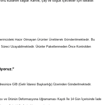
u kullanım sağlar. Kahve, çay ve soğuk içecekler için idealdir.
lerinizdeki Hazır Olmayan Ürünler Üretilerek Gönderilmektedir
. Bu
m Süreci Uzayabilmektedir. Ürünler Paketlenmeden Önce Kontrolden
iyoruz.”
resinize GİB (Gelir İdaresi Başkanlığı) Üzerinden Gönderilmektedir.
sı ve Ürünün Deformasyona Uğramaması Kaydı İle 14 Gün İçerisinde İade