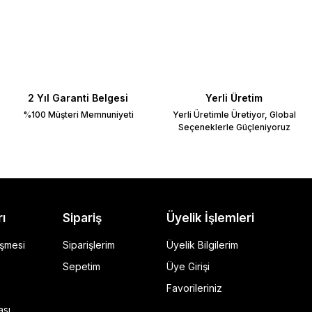
2 Yıl Garanti Belgesi
Yerli Üretim
%100 Müşteri Memnuniyeti
Yerli Üretimle Üretiyor, Global
Seçeneklerle Güçleniyoruz
rı
Sipariş
Üyelik İşlemleri
eşmesi
Siparişlerim
Üyelik Bilgilerim
Sepetim
Üye Girişi
Favorileriniz
ı Siyah
ası