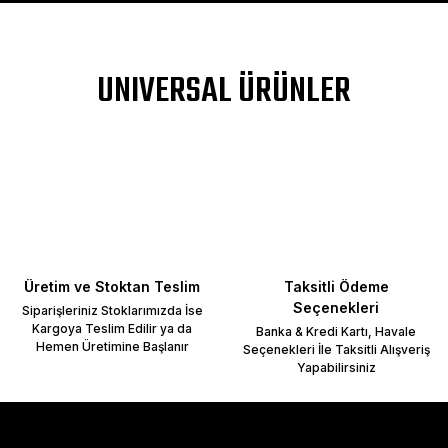
a yetersiz gördüğünüz noktaları öneri formunu kullanarak tarafımıza ileteb
UNIVERSAL ÜRÜNLER
Bu ürüne ilk yorumu siz yapın!
Yorum Yaz
Üretim ve Stoktan Teslim
Taksitli Ödeme
Seçenekleri
Siparişleriniz Stoklarımızda İse
Kargoya Teslim Edilir ya da
Banka & Kredi Kartı, Havale
Hemen Üretimine Başlanır
Seçenekleri İle Taksitli Alışveriş
Yapabilirsiniz
Gönder