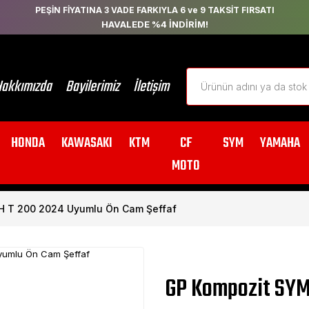
PEŞİN FİYATINA 3 VADE FARKIYLA 6 ve 9 TAKSİT FIRSATI
HAVALEDE %4 İNDİRİM!
akkımızda
Bayilerimiz
İletişim
HONDA
KAWASAKI
KTM
CF
SYM
YAMAHA
MOTO
H T 200 2024 Uyumlu Ön Cam Şeffaf
GP Kompozit SYM