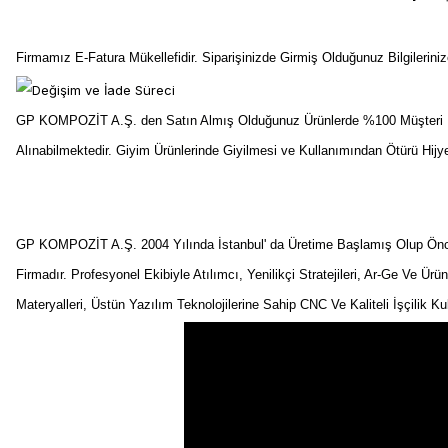
Firmamız E-Fatura Mükellefidir. Siparişinizde Girmiş Olduğunuz Bilgilerin
GP KOMPOZİT A.Ş. den Satın Almış Olduğunuz Ürünlerde %100 Müşteri Me
Alınabilmektedir. Giyim Ürünlerinde Giyilmesi ve Kullanımından Ötürü Hij
GP KOMPOZİT A.Ş. 2004 Yılında İstanbul' da Üretime Başlamış Olup Önceli
Firmadır. Profesyonel Ekibiyle Atılımcı, Yenilikçi Stratejileri, Ar-Ge Ve Ürü
Materyalleri, Üstün Yazılım Teknolojilerine Sahip CNC Ve Kaliteli İşçilik K