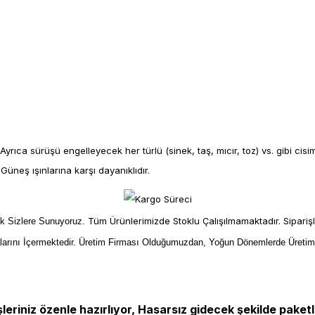
rıca sürüşü engelleyecek her türlü (sinek, taş, mıcır, toz) vs. gibi cis
üneş ışınlarına karşı dayanıklıdır.
Tüm Ürünlerimizde Stoklu Çalışılmamaktadır. Sipariş
ek Sizlere Sunuyoruz.
larını İçermektedir. Üretim Firması Olduğumuzdan, Yoğun Dönemlerde Üreti
şleriniz özenle hazırlıyor, Hasarsız gidecek şekilde paketl