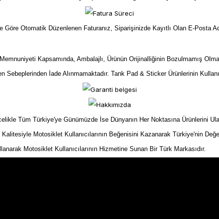
ize Göre Otomatik Düzenlenen Faturanız, Siparişinizde Kayıtlı Olan E-Posta Ad
mnuniyeti Kapsamında, Ambalajlı, Ürünün Orijinalliğinin Bozulmamış Olma
yen Sebeplerinden İade Alınmamaktadır. Tank Pad & Sticker Ürünlerinin Kullan
kle Tüm Türkiye'ye Günümüzde İse Dünyanın Her Noktasına Ürünlerini Ulaştır
n Kalitesiyle Motosiklet Kullanıcılarının Beğenisini Kazanarak Türkiye'nin Değe
ullanarak Motosiklet Kullanıcılarının Hizmetine Sunan Bir Türk Markasıdır.