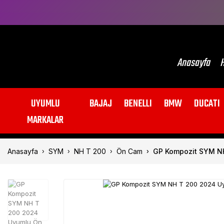
Anasayfa
H
UYUMLU
BAJAJ
BENELLI
BMW
DUCATI
MARKALAR
Anasayfa
SYM
NH T 200
Ön Cam
GP Kompozit SYM N