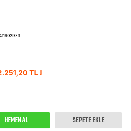
411902973
2.251,20 TL !
HEMEN AL
SEPETE EKLE