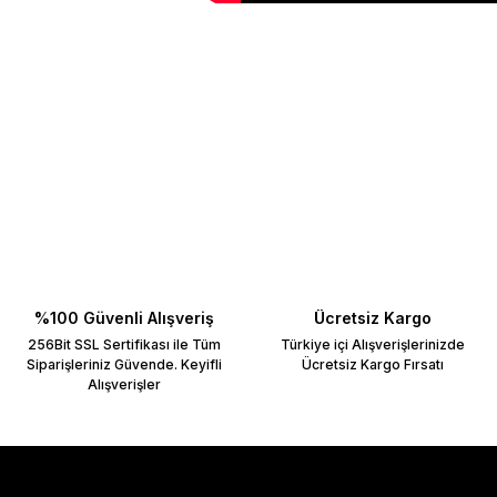
Bu ürünün fiyat bilgisi, resim, ürün açıklamalarında ve diğer konulard
Görüş ve önerileriniz için teşekkür ederiz.
Ürün resmi kalitesiz, bozuk veya görüntülenemiyor.
Ürün açıklamasında eksik bilgiler bulunuyor.
Ürün bilgilerinde hatalar bulunuyor.
Ürün fiyatı diğer sitelerden daha pahalı.
Bu ürüne benzer farklı alternatifler olmalı.
%100 Güvenli Alışveriş
Ücretsiz Kargo
256Bit SSL Sertifikası ile Tüm
Türkiye içi Alışverişlerinizde
Siparişleriniz Güvende. Keyifli
Ücretsiz Kargo Fırsatı
Alışverişler