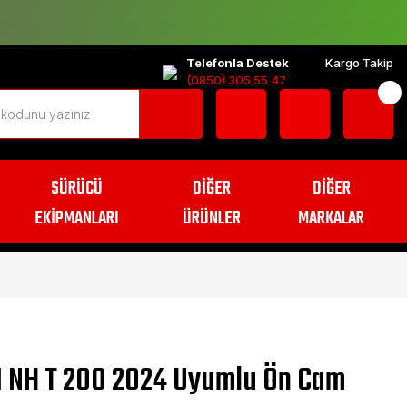
Telefonla Destek
Kargo Takip
(0850) 305 55 47
SÜRÜCÜ
DİĞER
DİĞER
EKİPMANLARI
ÜRÜNLER
MARKALAR
 NH T 200 2024 Uyumlu Ön Cam