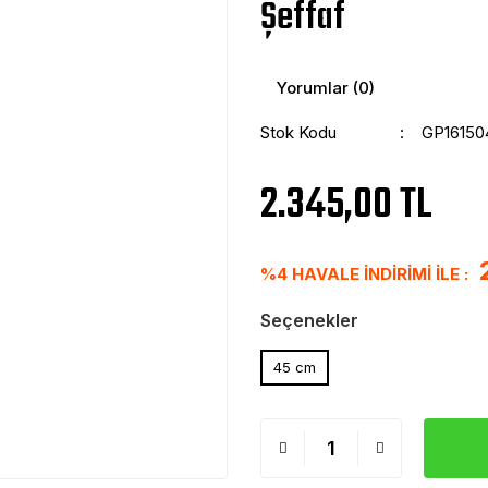
Şeffaf
Yorumlar (0)
Stok Kodu
GP16150
2.345,00 TL
%4 HAVALE İNDİRİMİ İLE :
Seçenekler
45 cm