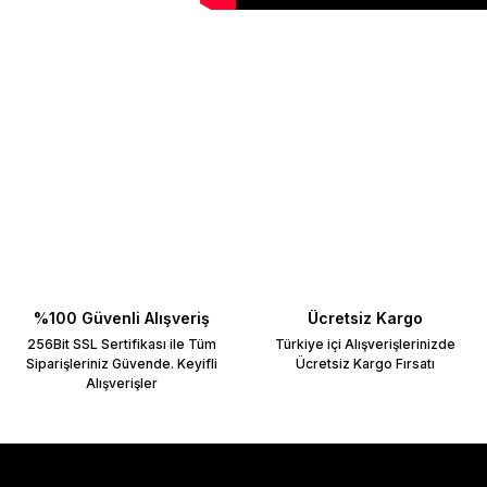
Bu ürünün fiyat bilgisi, resim, ürün açıklamalarında ve diğer konulard
Görüş ve önerileriniz için teşekkür ederiz.
Ürün resmi kalitesiz, bozuk veya görüntülenemiyor.
Ürün açıklamasında eksik bilgiler bulunuyor.
Ürün bilgilerinde hatalar bulunuyor.
Ürün fiyatı diğer sitelerden daha pahalı.
Bu ürüne benzer farklı alternatifler olmalı.
%100 Güvenli Alışveriş
Ücretsiz Kargo
256Bit SSL Sertifikası ile Tüm
Türkiye içi Alışverişlerinizde
Siparişleriniz Güvende. Keyifli
Ücretsiz Kargo Fırsatı
Alışverişler