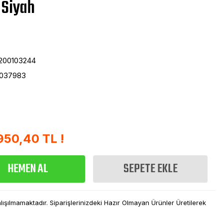
 Siyah
200103244
6037983
950,40 TL !
HEMEN AL
SEPETE EKLE
şılmamaktadır. Siparişlerinizdeki Hazır Olmayan Ürünler Üretilerek