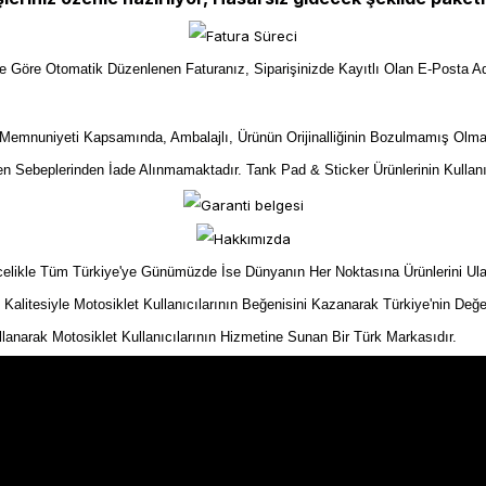
ize Göre Otomatik Düzenlenen Faturanız, Siparişinizde Kayıtlı Olan E-Posta Ad
mnuniyeti Kapsamında, Ambalajlı, Ürünün Orijinalliğinin Bozulmamış Olma
yen Sebeplerinden İade Alınmamaktadır. Tank Pad & Sticker Ürünlerinin Kullan
kle Tüm Türkiye'ye Günümüzde İse Dünyanın Her Noktasına Ürünlerini Ulaştır
n Kalitesiyle Motosiklet Kullanıcılarının Beğenisini Kazanarak Türkiye'nin Değe
ullanarak Motosiklet Kullanıcılarının Hizmetine Sunan Bir Türk Markasıdır.