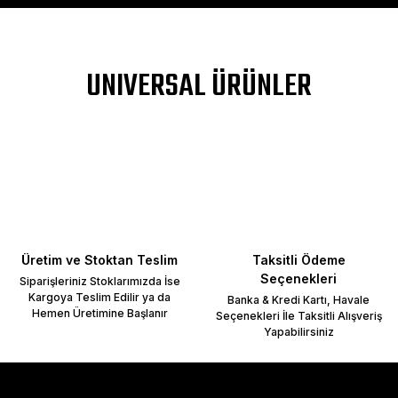
a yetersiz gördüğünüz noktaları öneri formunu kullanarak tarafımıza ileteb
UNIVERSAL ÜRÜNLER
Bu ürüne ilk yorumu siz yapın!
Yorum Yaz
Üretim ve Stoktan Teslim
Taksitli Ödeme
Seçenekleri
Siparişleriniz Stoklarımızda İse
Kargoya Teslim Edilir ya da
Banka & Kredi Kartı, Havale
Hemen Üretimine Başlanır
Seçenekleri İle Taksitli Alışveriş
Yapabilirsiniz
Gönder