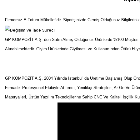
Firmamız E-Fatura Mükellefidir. Siparişinizde Girmiş Olduğunuz Bilgilerin
GP KOMPOZİT A.Ş. den Satın Almış Olduğunuz Ürünlerde %100 Müşteri Me
Alınabilmektedir. Giyim Ürünlerinde Giyilmesi ve Kullanımından Ötürü Hij
GP KOMPOZİT A.Ş. 2004 Yılında İstanbul' da Üretime Başlamış Olup Önceli
Firmadır. Profesyonel Ekibiyle Atılımcı, Yenilikçi Stratejileri, Ar-Ge Ve Ürü
Materyalleri, Üstün Yazılım Teknolojilerine Sahip CNC Ve Kaliteli İşçilik K