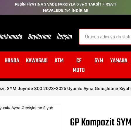
PEŞİN FİYATINA 3 VADE FARKIYLA 6 ve 9 TAKSİT FIRSATI
HAVALEDE %4 İNDİRİM!
akkımızda
Bayilerimiz
İletişim
HONDA
KAWASAKI
KTM
CF
SYM
YAMAHA
MOTO
zit SYM Joyride 300 2023-2025 Uyumlu Ayna Genişletme Siyah
GP Kompozit SYM