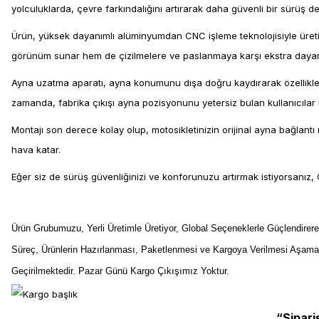
yolculuklarda, çevre farkındalığını artırarak daha güvenli bir sürüş d
Ürün, yüksek dayanımlı alüminyumdan CNC işleme teknolojisiyle üreti
görünüm sunar hem de çizilmelere ve paslanmaya karşı ekstra dayanık
Ayna uzatma aparatı, ayna konumunu dışa doğru kaydırarak özellikle d
zamanda, fabrika çıkışı ayna pozisyonunu yetersiz bulan kullanıcılar 
Montajı son derece kolay olup, motosikletinizin orijinal ayna bağlantı
hava katar.
Eğer siz de sürüş güvenliğinizi ve konforunuzu artırmak istiyorsanız,
Ürün Grubumuzu, Yerli Üretimle Üretiyor, Global Seçeneklerle Güçlendirer
Süreç, Ürünlerin Hazırlanması, Paketlenmesi ve Kargoya Verilmesi Aşama
Geçirilmektedir. Pazar Günü Kargo Çıkışımız Yoktur.
“Sipari