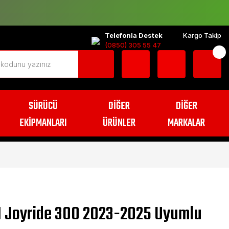
Telefonla Destek
Kargo Takip
(0850) 305 55 47
SÜRÜCÜ
DİĞER
DİĞER
EKİPMANLARI
ÜRÜNLER
MARKALAR
 Joyride 300 2023-2025 Uyumlu