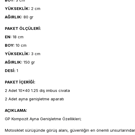
BOY:
3 cm
YÜKSEKLİK:
2 cm
AĞIRLIK:
80 gr
PAKET ÖLÇÜLERİ:
EN:
18 cm
BOY:
10 cm
YÜKSEKLİK:
3 cm
AĞIRLIK:
150 gr
DESİ:
1
PAKET İÇERİĞİ:
2 Adet 10x40 1.25 diş imbus civata
2 Adet ayna genişletme aparatı
AÇIKLAMA:
GP Kompozit Ayna Genişletme Özellikleri;
Motosiklet sürüşünde görüş alanı, güvenliğin en önemli unsurlarından b