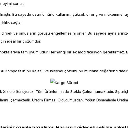
eneyimi sunar.
lmiştir. Bu sayede uzun ömürlü kullanım, yüksek direnç ve mükemmel uyu
lılık sağlar.
irsek ve omuzların görüşü engellemesini önler. Bu sayede aynalarınızdan
için ideal bir çözümdür.
 noktalarıyla tam uyumludur. Herhangi bir ek modifikasyon gerektirmez. Ma
 GP Kompozit’in bu kaliteli ve işlevsel çözümünü mutlaka değerlendirmelis
Tüm Ürünlerimizde Stoklu Çalışılmamaktadır. Sipariş
ek Sizlere Sunuyoruz.
larını İçermektedir. Üretim Firması Olduğumuzdan, Yoğun Dönemlerde Üreti
şleriniz özenle hazırlıyor, Hasarsız gidecek şekilde paketl