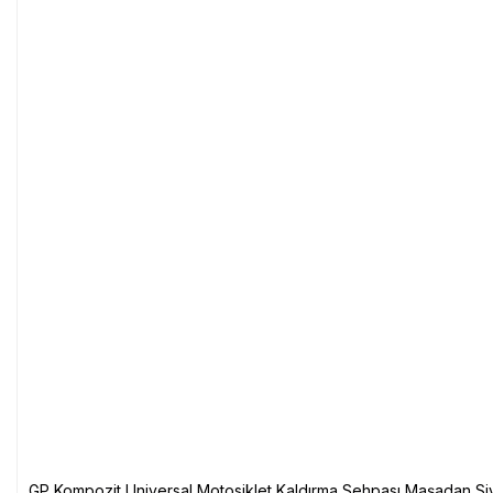
GP Kompozit Universal Motosiklet Kaldırma Sehpası Maşadan Si