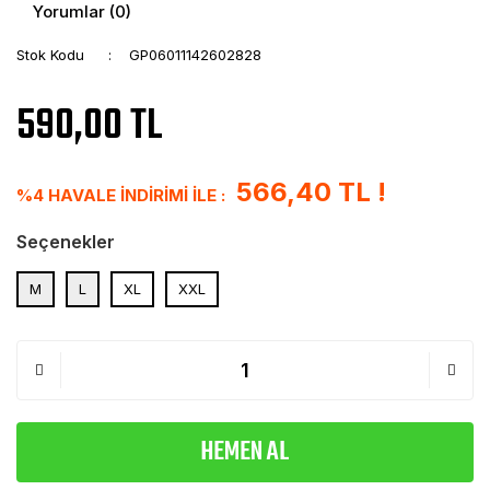
Yorumlar (0)
Stok Kodu
GP06011142602828
590,00 TL
566,40 TL !
%4 HAVALE İNDİRİMİ İLE :
Seçenekler
M
L
XL
XXL
HEMEN AL