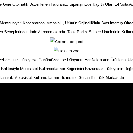
ize Göre Otomatik Düzenlenen Faturanız, Siparişinizde Kayıtlı Olan E-Posta Ad
mnuniyeti Kapsamında, Ambalajlı, Ürünün Orijinalliğinin Bozulmamış Olma
yen Sebeplerinden İade Alınmamaktadır. Tank Pad & Sticker Ürünlerinin Kullan
kle Tüm Türkiye'ye Günümüzde İse Dünyanın Her Noktasına Ürünlerini Ulaştır
n Kalitesiyle Motosiklet Kullanıcılarının Beğenisini Kazanarak Türkiye'nin Değe
ullanarak Motosiklet Kullanıcılarının Hizmetine Sunan Bir Türk Markasıdır.