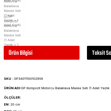
Ürün Bilgisi
Taksit S
SKU
: GP34011100102956
ÜRÜN ADI:
GP Kompozit Motorcu Balaklava Maske Seti (1 Adet Yazlık +
ÖLÇÜLER:
EN:
20 cm