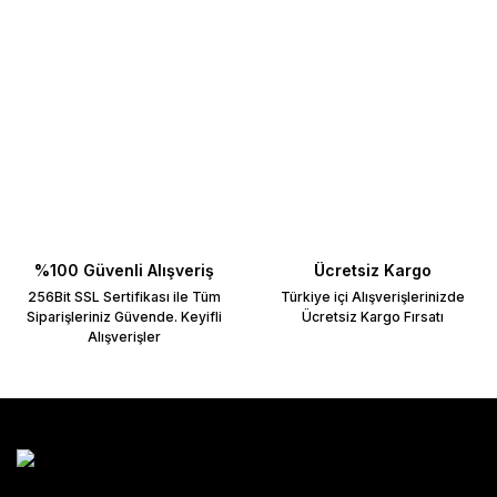
Bu ürünün fiyat bilgisi, resim, ürün açıklamalarında ve diğer konulard
Görüş ve önerileriniz için teşekkür ederiz.
Ürün resmi kalitesiz, bozuk veya görüntülenemiyor.
Ürün açıklamasında eksik bilgiler bulunuyor.
Ürün bilgilerinde hatalar bulunuyor.
Ürün fiyatı diğer sitelerden daha pahalı.
Bu ürüne benzer farklı alternatifler olmalı.
%100 Güvenli Alışveriş
Ücretsiz Kargo
256Bit SSL Sertifikası ile Tüm
Türkiye içi Alışverişlerinizde
Siparişleriniz Güvende. Keyifli
Ücretsiz Kargo Fırsatı
Alışverişler