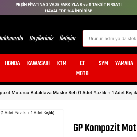
PEŞİN FİYATINA 3 VADE FARKIYLA 6 ve 9 TAKSİT FIRSATI
HAVALEDE %4 İNDİRİM!
akkımızda
Bayilerimiz
İletişim
HONDA
KAWASAKI
KTM
CF
SYM
YAMAHA
MOTO
ozit Motorcu Balaklava Maske Seti (1 Adet Yazlık + 1 Adet Kışlık
GP Kompozit Moto