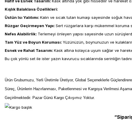
Hafif ve Esnek Tasarım:
Kask altında yok gibi hissedilir ve hareket 
Kışlık Balaklava Özellikleri:
Üstün Isı Yalıtımı:
Kalın ve sıcak tutan kumaşı sayesinde soğuk havayı
Rüzgar Geçirmeyen Yapı:
Sert rüzgarlara karşı mükemmel koruma sa
Nefes Alabilirlik:
Terlemeyi önleyen yapısı sayesinde uzun sürüşlerde 
Tam Yüz ve Boyun Koruması:
Yüzünüzün, boynunuzun ve kulakların
Esnek ve Rahat Tasarım:
Kask altına kolayca uyum sağlar ve hareke
Bu çok yönlü set ile ister yazın kavurucu sıcaklarında serinliğin tadın
Ürün Grubumuzu, Yerli Üretimle Üretiyor, Global Seçeneklerle Güçlendirer
Süreç, Ürünlerin Hazırlanması, Paketlenmesi ve Kargoya Verilmesi Aşama
Geçirilmektedir. Pazar Günü Kargo Çıkışımız Yoktur.
“Sipari