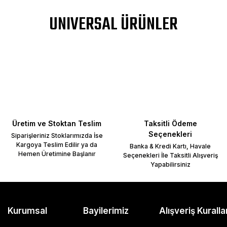
a yetersiz gördüğünüz noktaları öneri formunu kullanarak tarafımıza ileteb
UNIVERSAL ÜRÜNLER
Bu ürüne ilk yorumu siz yapın!
Yorum Yaz
Üretim ve Stoktan Teslim
Taksitli Ödeme
Seçenekleri
Siparişleriniz Stoklarımızda İse
Kargoya Teslim Edilir ya da
Banka & Kredi Kartı, Havale
Hemen Üretimine Başlanır
Seçenekleri İle Taksitli Alışveriş
Yapabilirsiniz
Gönder
Kurumsal
Bayilerimiz
Alışveriş Kuralla