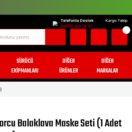
Telefonla Destek
Kargo Takip
(0850) 305 55 47
SÜRÜCÜ
DİĞER
DİĞER
EKİPMANLARI
ÜRÜNLER
MARKALAR
)
rcu Balaklava Maske Seti (1 Adet