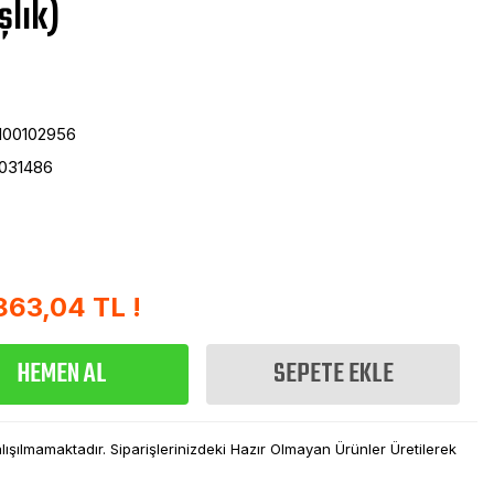
şlık)
100102956
031486
863,04 TL !
HEMEN AL
SEPETE EKLE
şılmamaktadır. Siparişlerinizdeki Hazır Olmayan Ürünler Üretilerek