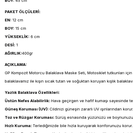
BOY:
45 cm
PAKET ÖLÇÜLERİ:
EN:
12 cm
BOY:
15 cm
YÜKSEKLİK:
6 cm
DESİ:
1
AĞIRLIK:
400gr
AÇIKLAMA:
GP Kompozit Motorcu Balaklava Maske Seti, Motosiklet tutkunları için 
balaklavamız ile kışın sıcak tutan ve soğuktan koruyan kışlık balaklav
Yazlık Balaklava Özellikleri:
Üstün Nefes Alabilirlik:
Hava geçirgen ve hafif kumaşı sayesinde terle
Güneş Koruması (UV):
Cildinizi güneşin zararlı UV ışınlarından korur
Toz ve Rüzgar Koruması:
Sürüş esnasında yüzünüzü ve boynunuzu to
Hızlı Kuruma:
Terlediğinizde bile hızla kuruyarak konforunuzu korur.