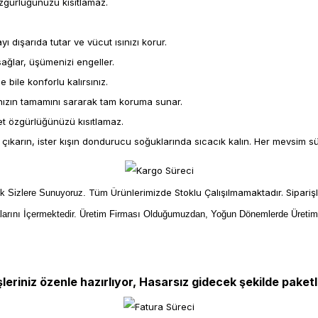
özgürlüğünüzü kısıtlamaz.
 dışarıda tutar ve vücut ısınızı korur.
ğlar, üşümenizi engeller.
bile konforlu kalırsınız.
ızın tamamını sararak tam koruma sunar.
t özgürlüğünüzü kısıtlamaz.
ı çıkarın, ister kışın dondurucu soğuklarında sıcacık kalın. Her mevsim s
Tüm Ürünlerimizde Stoklu Çalışılmamaktadır. Sipariş
ek Sizlere Sunuyoruz.
larını İçermektedir. Üretim Firması Olduğumuzdan, Yoğun Dönemlerde Üreti
şleriniz özenle hazırlıyor, Hasarsız gidecek şekilde paketl