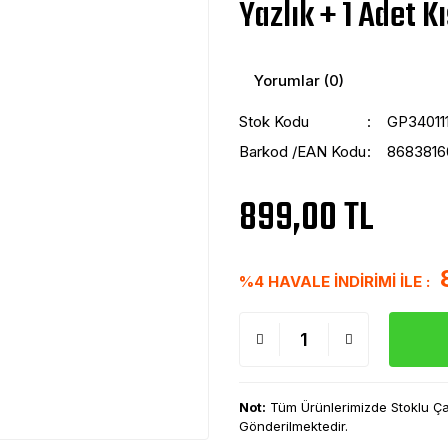
Yazlık + 1 Adet Kı
Yorumlar (0)
Stok Kodu
GP34011
Barkod /EAN Kodu
8683816
899,00 TL
%4 HAVALE İNDİRİMİ İLE :
Not:
Tüm Ürünlerimizde Stoklu Çalı
Gönderilmektedir.