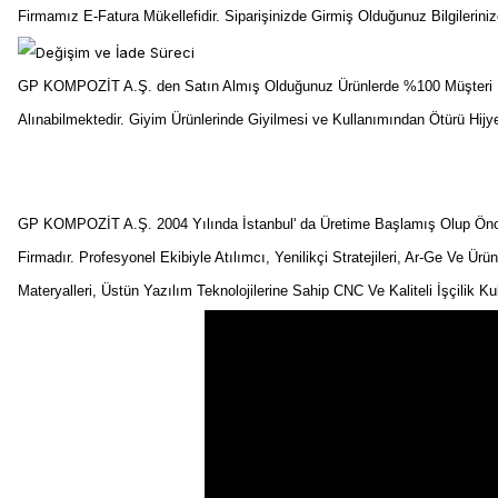
Firmamız E-Fatura Mükellefidir. Siparişinizde Girmiş Olduğunuz Bilgilerin
GP KOMPOZİT A.Ş. den Satın Almış Olduğunuz Ürünlerde %100 Müşteri Me
Alınabilmektedir. Giyim Ürünlerinde Giyilmesi ve Kullanımından Ötürü Hij
GP KOMPOZİT A.Ş. 2004 Yılında İstanbul' da Üretime Başlamış Olup Önceli
Firmadır. Profesyonel Ekibiyle Atılımcı, Yenilikçi Stratejileri, Ar-Ge Ve Ürü
Materyalleri, Üstün Yazılım Teknolojilerine Sahip CNC Ve Kaliteli İşçilik K