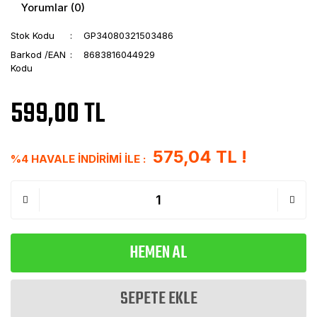
Yorumlar (0)
Stok Kodu
GP34080321503486
Barkod /EAN
8683816044929
Kodu
599,00 TL
575,04 TL !
%4 HAVALE İNDİRİMİ İLE :
HEMEN AL
SEPETE EKLE