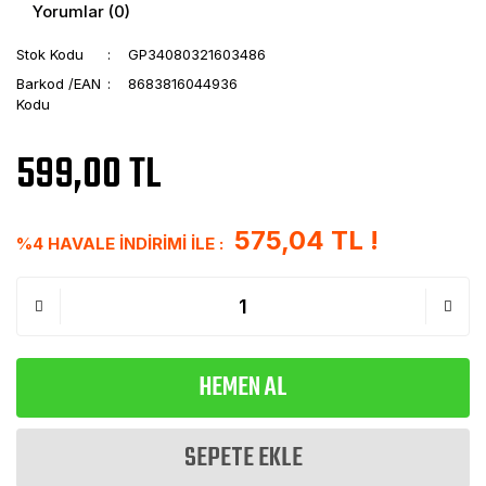
Yorumlar (0)
Stok Kodu
GP34080321603486
Barkod /EAN
8683816044936
Kodu
599,00 TL
575,04 TL !
%4 HAVALE İNDİRİMİ İLE :
HEMEN AL
SEPETE EKLE