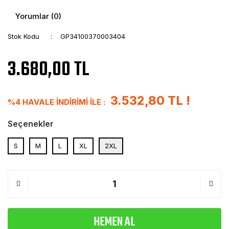
Yorumlar (0)
Stok Kodu
GP34100370003404
3.680,00 TL
3.532,80 TL !
%4 HAVALE İNDİRİMİ İLE :
Seçenekler
S
M
L
XL
2XL
HEMEN AL