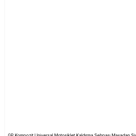
GP Kompozit Universal Motosiklet Kaldırma Sehpası Maşadan Si